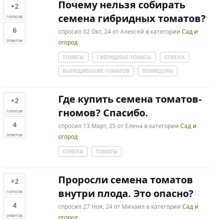
Почему нельзя собирать
+2
семена гибридных томатов?
голосов
6
спросил
02 Окт, 24
от
Алексей
в категории
Сад и
ответов
огород
ТОМАТЫ
ГИБРИДНЫЕ-ТОМАТЫ
СЕМЕНА
ВЫРАЩИВАНИЕ-ТОМАТОВ
ПОМИДОРЫ
Где купить семена томатов-
+2
гномов? Спасибо.
голосов
4
спросил
13 Март, 25
от
Елена
в категории
Сад и
ответов
огород
СЕМЕНА
ТОМАТЫ
Проросли семена томатов
+2
внутри плода. Это опасно?
голосов
4
спросил
27 Ноя, 24
от
Михаил
в категории
Сад и
ответов
огород