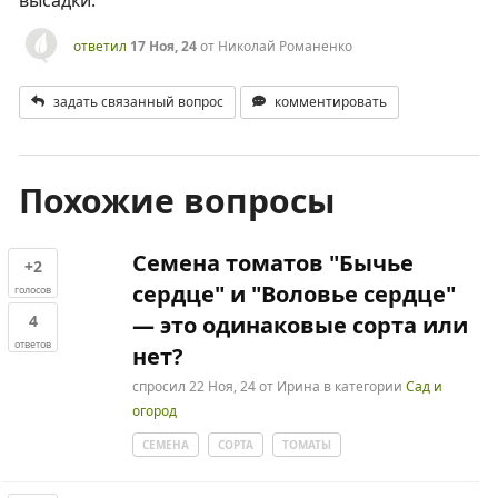
высадки.
ответил
17 Ноя, 24
от
Николай Романенко
задать связанный вопрос
комментировать
Похожие вопросы
Семена томатов "Бычье
+2
сердце" и "Воловье сердце"
голосов
4
— это одинаковые сорта или
ответов
нет?
спросил
22 Ноя, 24
от
Ирина
в категории
Сад и
огород
СЕМЕНА
СОРТА
ТОМАТЫ