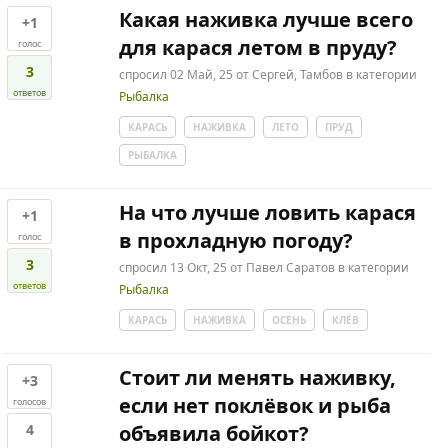
Какая наживка лучше всего
+1
для карася летом в пруду?
голос
3
спросил
02 Май, 25
от
Сергей, Тамбов
в категории
ответов
Рыбалка
КАРАСЬ
НАЖИВКА
ЛЕТО
ПРУД
РЫБАЛКА
На что лучше ловить карася
+1
в прохладную погоду?
голос
3
спросил
13 Окт, 25
от
Павел Саратов
в категории
ответов
Рыбалка
КАРАСЬ
НАЖИВКА
ОСЕНЬ
КЛЁВ
Стоит ли менять наживку,
+3
если нет поклёвок и рыба
голосов
4
объявила бойкот?