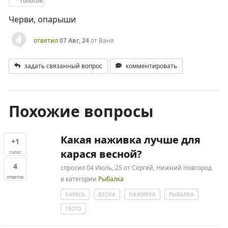
голосов
Черви, опарыши
ответил
07 Авг, 24
от
Ваня
задать связанный вопрос
комментировать
Похожие вопросы
Какая наживка лучше для
+1
карася весной?
голос
4
спросил
04 Июль, 25
от
Сергей, Нижний Новгород
ответов
в категории
Рыбалка
КАРАСЬ
ВЕСНА
НАЖИВКА
РЫБАЛКА
ТЕСТО