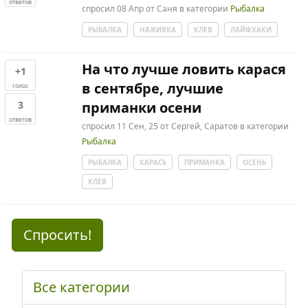
ответов
спросил
08 Апр
от
Саня
в категории
Рыбалка
РЫБАЛКА
НАЖИВКА
КЛЕВ
ЛАЙФХАКИ
На что лучше ловить карася
+1
в сентябре, лучшие
голос
3
приманки осени
ответов
спросил
11 Сен, 25
от
Сергей, Саратов
в категории
Рыбалка
РЫБАЛКА
КАРАСЬ
ПРИМАНКА
ОСЕНЬ
КЛЁВ
Спросить!
Все категории