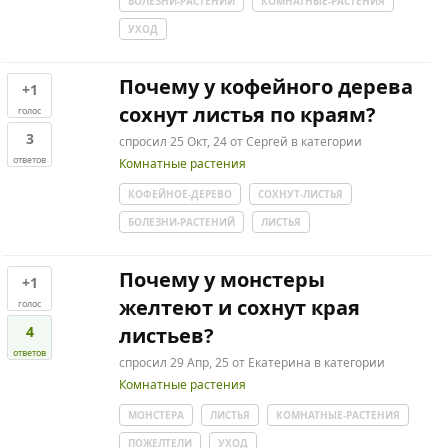
БОЛЕЗНИ-РАСТЕНИЙ
КОМНАТНЫЕ-РАСТЕНИЯ
УХОД
Почему у кофейного дерева
+1
сохнут листья по краям?
голос
3
спросил
25 Окт, 24
от
Сергей
в категории
ответов
Комнатные растения
КОФЕЙНОЕ-ДЕРЕВО
СОХНУТ-ЛИСТЬЯ
БОЛЕЗНИ-РАСТЕНИЙ
ЛИСТЬЯ
Почему у монстеры
+1
желтеют и сохнут края
голос
4
листьев?
ответов
спросил
29 Апр, 25
от
Екатерина
в категории
Комнатные растения
МОНСТЕРА
ЛИСТЬЯ
КОМНАТНЫЕ-РАСТЕНИЯ
ПОЖЕЛТЕЛИ
УХОД