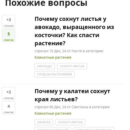
Похожие вопросы
Почему сохнут листья у
+3
авокадо, выращенного из
голосов
5
косточки? Как спасти
ответов
растение?
спросил
16 Дек, 24
от
Настя
в категории
Комнатные растения
АВОКАДО
СОХНУТ-ЛИСТЬЯ
УХОД-ЗА-РАСТЕНИЯМИ
Почему у калатеи сохнут
+2
края листьев?
голосов
4
спросил
06 Дек, 24
от
Светлана
в категории
ответов
Комнатные растения
КАЛАТЕЯ
СОХНУТ-ЛИСТЬЯ