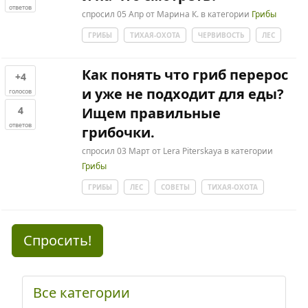
ответов
спросил
05 Апр
от
Марина К.
в категории
Грибы
ГРИБЫ
ТИХАЯ-ОХОТА
ЧЕРВИВОСТЬ
ЛЕС
Как понять что гриб перерос
+4
и уже не подходит для еды?
голосов
4
Ищем правильные
ответов
грибочки.
спросил
03 Март
от
Lera Piterskaya
в категории
Грибы
ГРИБЫ
ЛЕС
СОВЕТЫ
ТИХАЯ-ОХОТА
Спросить!
Все категории