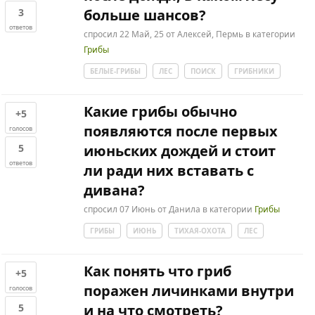
3
больше шансов?
ответов
спросил
22 Май, 25
от
Алексей, Пермь
в категории
Грибы
БЕЛЫЕ-ГРИБЫ
ЛЕС
ПОИСК
ГРИБНИКИ
Какие грибы обычно
+5
появляются после первых
голосов
5
июньских дождей и стоит
ответов
ли ради них вставать с
дивана?
спросил
07 Июнь
от
Данила
в категории
Грибы
ГРИБЫ
ИЮНЬ
ТИХАЯ-ОХОТА
ЛЕС
Как понять что гриб
+5
поражен личинками внутри
голосов
5
и на что смотреть?