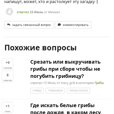
напишут, может, кто и растолкует эту загадку :)
ответил
23 Июнь
от
Михаил
задать связанный вопрос
комментировать
Похожие вопросы
Срезать или выкручивать
+9
грибы при сборе чтобы не
голосов
8
погубить грибницу?
ответов
спросил
15 Июль
от
mary_grib
в категории
Грибы
ГРИБЫ
ГРИБНИКИ
ТИХАЯ-ОХОТА
Где искать белые грибы
+1
после дождя, в каком лесу
голос