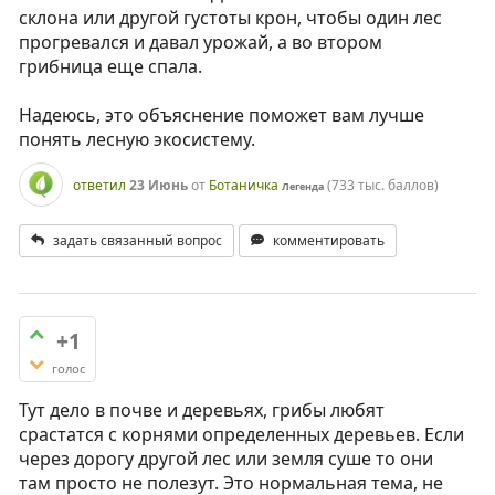
склона или другой густоты крон, чтобы один лес
прогревался и давал урожай, а во втором
грибница еще спала.
Надеюсь, это объяснение поможет вам лучше
понять лесную экосистему.
ответил
23 Июнь
от
Ботаничка
(
733 тыс.
баллов)
Легенда
задать связанный вопрос
комментировать
+1
голос
Тут дело в почве и деревьях, грибы любят
срастатся с корнями определенных деревьев. Если
через дорогу другой лес или земля суше то они
там просто не полезут. Это нормальная тема, не