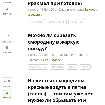
крахмал при готовке?
голосов
4
спросил
14 Ноя, 24
от
Ольга
в категории
Заготовки
ответов
и рецепты
КРАХМАЛ
ЗАГУСТИТЕЛЬ
РЕЦЕПТЫ
Можно ли обрезать
+7
смородину в жаркую
голосов
5
погоду?
ответов
спросил
01 Ноя, 25
от
Василий Иванович
в
категории
Сад и огород
СМОРОДИНА
ОБРЕЗКА
ДАЧА
ЖАРА
На листьях смородины
+13
красные вздутые пятна
голосов
4
(галлы) — тли там уже нет.
ответов
Нужно ли обрывать эти