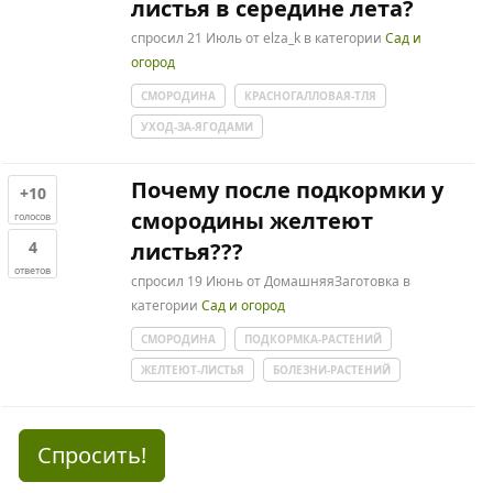
листья в середине лета?
спросил
21 Июль
от
elza_k
в категории
Сад и
огород
СМОРОДИНА
КРАСНОГАЛЛОВАЯ-ТЛЯ
УХОД-ЗА-ЯГОДАМИ
Почему после подкормки у
+10
смородины желтеют
голосов
4
листья???
ответов
спросил
19 Июнь
от
ДомашняяЗаготовка
в
категории
Сад и огород
СМОРОДИНА
ПОДКОРМКА-РАСТЕНИЙ
ЖЕЛТЕЮТ-ЛИСТЬЯ
БОЛЕЗНИ-РАСТЕНИЙ
Спросить!