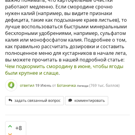
важно понимать, что картофельные очистки
работают медленно. Если смородине срочно
нужен калий (например, вы видите признаки
дефицита, такие как подсыхание краев листьев), то
лучше воспользоваться быстрыми минеральными
бесхлорными удобрениями, например, сульфатом
калия или монофосфатом калия. Подробнее о том,
как правильно рассчитать дозировки и составить
полноценное меню для кустарников в начале лета,
вы можете прочитать в нашей подробной статье:
Чем подкормить смородину в июне, чтобы ягоды
были крупнее и слаще
.
ответил
19 Июнь
от
Ботаничка
(
769 тыс.
баллов)
Легенда
задать связанный вопрос
комментировать
+8