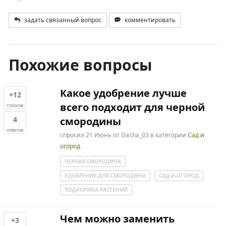
задать связанный вопрос
комментировать
Похожие вопросы
Какое удобрение лучше
+12
всего подходит для черной
голосов
4
смородины
ответов
спросил
21 Июнь
от
Dasha_03
в категории
Сад и
огород
ЧЕРНАЯ-СМОРОДИНА
УДОБРЕНИЕ-ДЛЯ-СМОРОДИНЫ
САД-И-ОГОРОД
ПОДКОРМКА-РАСТЕНИЙ
Чем можно заменить
+3