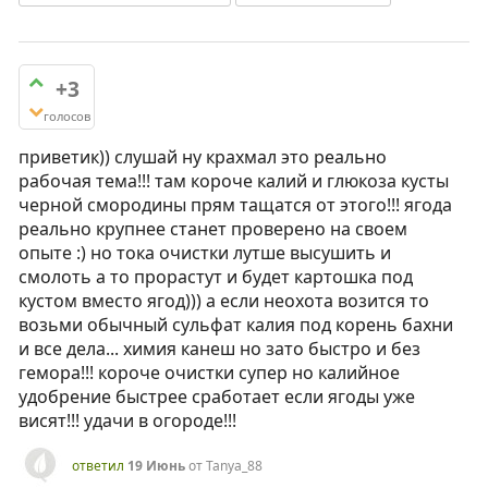
+3
голосов
приветик)) слушай ну крахмал это реально
рабочая тема!!! там короче калий и глюкоза кусты
черной смородины прям тащатся от этого!!! ягода
реально крупнее станет проверено на своем
опыте :) но тока очистки лутше высушить и
смолоть а то прорастут и будет картошка под
кустом вместо ягод))) а если неохота возится то
возьми обычный сульфат калия под корень бахни
и все дела... химия канеш но зато быстро и без
гемора!!! короче очистки супер но калийное
удобрение быстрее сработает если ягоды уже
висят!!! удачи в огороде!!!
ответил
19 Июнь
от
Tanya_88