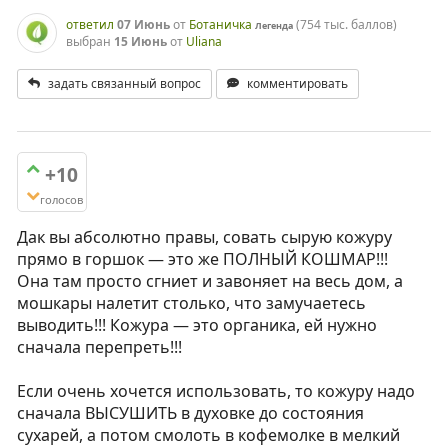
ответил
07 Июнь
от
Ботаничка
(
754 тыс.
баллов)
Легенда
выбран
15 Июнь
от
Uliana
задать связанный вопрос
комментировать
+10
голосов
Дак вы абсолютно правы, совать сырую кожуру
прямо в горшок — это же ПОЛНЫЙ КОШМАР!!!
Она там просто сгниет и завоняет на весь дом, а
мошкары налетит столько, что замучаетесь
выводить!!! Кожура — это органика, ей нужно
сначала перепреть!!!
Если очень хочется использовать, то кожуру надо
сначала ВЫСУШИТЬ в духовке до состояния
сухарей, а потом смолоть в кофемолке в мелкий