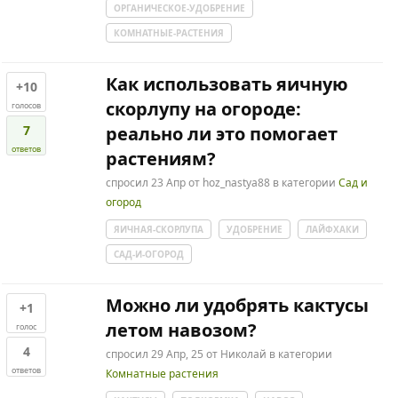
ОРГАНИЧЕСКОЕ-УДОБРЕНИЕ
КОМНАТНЫЕ-РАСТЕНИЯ
Как использовать яичную
+10
скорлупу на огороде:
голосов
7
реально ли это помогает
ответов
растениям?
спросил
23 Апр
от
hoz_nastya88
в категории
Сад и
огород
ЯИЧНАЯ-СКОРЛУПА
УДОБРЕНИЕ
ЛАЙФХАКИ
САД-И-ОГОРОД
Можно ли удобрять кактусы
+1
летом навозом?
голос
4
спросил
29 Апр, 25
от
Николай
в категории
ответов
Комнатные растения