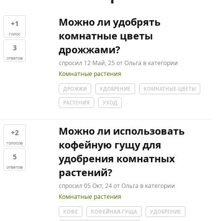
Можно ли удобрять
+1
комнатные цветы
голос
3
дрожжами?
ответов
спросил
12 Май, 25
от
Ольга
в категории
Комнатные растения
ДРОЖЖИ
УДОБРЕНИЕ
КОМНАТНЫЕ-ЦВЕТЫ
РАСТЕНИЯ
УХОД
Можно ли использовать
+2
кофейную гущу для
голосов
5
удобрения комнатных
ответов
растений?
спросил
05 Окт, 24
от
Ольга
в категории
Комнатные растения
КОФЕ
КОФЕЙНАЯ-ГУЩА
УДОБРЕНИЕ