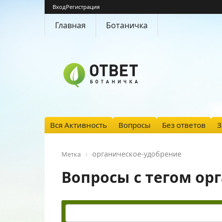
Вход
Регистрация
Главная
Ботаничка
Вся Активность
Вопросы
Без ответов
З
органическое-удобрение
Метка
Вопросы с тегом ор