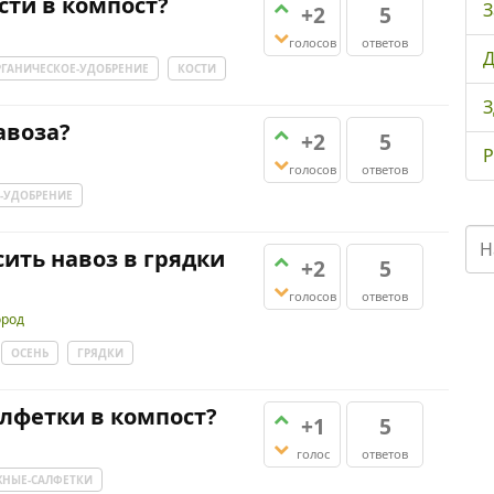
сти в компост?
З
+2
5
голосов
ответов
Д
РГАНИЧЕСКОЕ-УДОБРЕНИЕ
КОСТИ
З
авоза?
+2
5
Р
голосов
ответов
-УДОБРЕНИЕ
ить навоз в грядки
+2
5
голосов
ответов
ород
ОСЕНЬ
ГРЯДКИ
лфетки в компост?
+1
5
голос
ответов
НЫЕ-САЛФЕТКИ