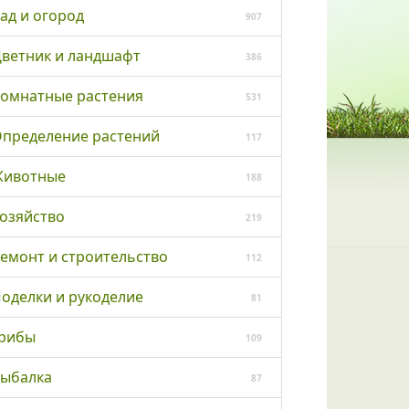
ад и огород
907
ветник и ландшафт
386
омнатные растения
531
пределение растений
117
ивотные
188
озяйство
219
емонт и строительство
112
оделки и рукоделие
81
рибы
109
ыбалка
87