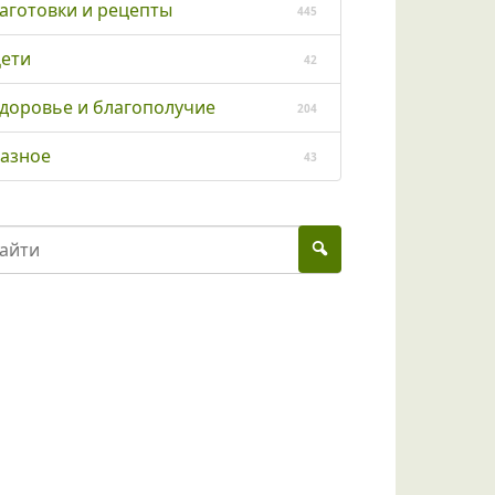
аготовки и рецепты
445
ети
42
доровье и благополучие
204
азное
43