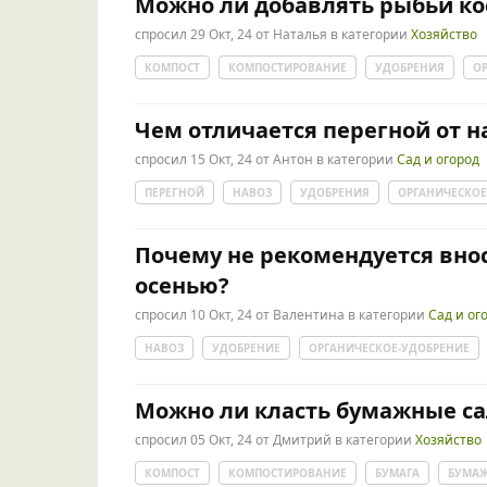
Можно ли добавлять рыбьи ко
спросил
29 Окт, 24
от
Наталья
в категории
Хозяйство
КОМПОСТ
КОМПОСТИРОВАНИЕ
УДОБРЕНИЯ
О
Чем отличается перегной от н
спросил
15 Окт, 24
от
Антон
в категории
Сад и огород
ПЕРЕГНОЙ
НАВОЗ
УДОБРЕНИЯ
ОРГАНИЧЕСКОЕ
Почему не рекомендуется внос
осенью?
спросил
10 Окт, 24
от
Валентина
в категории
Сад и ог
НАВОЗ
УДОБРЕНИЕ
ОРГАНИЧЕСКОЕ-УДОБРЕНИЕ
Можно ли класть бумажные са
спросил
05 Окт, 24
от
Дмитрий
в категории
Хозяйство
КОМПОСТ
КОМПОСТИРОВАНИЕ
БУМАГА
БУМАЖ