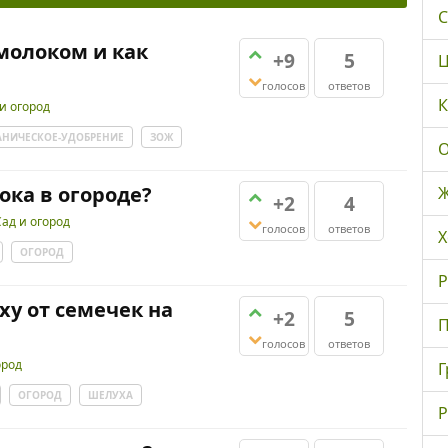
С
молоком и как
+9
5
Ц
голосов
ответов
К
и огород
АНИЧЕСКОЕ-УДОБРЕНИЕ
ЗОЖ
О
ока в огороде?
Ж
+2
4
Сад и огород
голосов
ответов
Х
ОГОРОД
Р
у от семечек на
+2
5
П
голосов
ответов
ород
Г
ОГОРОД
ШЕЛУХА
Р