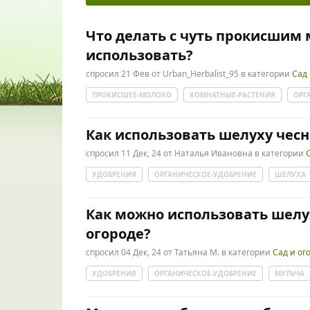
Что делать с чуть прокисшим 
использовать?
спросил
21 Фев
от
Urban_Herbalist_95
в категории
Сад 
ПРОКИСШЕЕ-МОЛОКО
КОМНАТНЫЕ-РАСТЕНИЯ
ОРГ
Как использовать шелуху чесн
спросил
11 Дек, 24
от
Наталья Ивановна
в категории
УДОБРЕНИЯ
ОРГАНИЧЕСКОЕ-УДОБРЕНИЕ
ШЕЛУХА
Как можно использовать шелух
огороде?
спросил
04 Дек, 24
от
Татьяна М.
в категории
Сад и ог
УДОБРЕНИЯ
ОРГАНИЧЕСКОЕ-УДОБРЕНИЕ
МУЛЬЧА