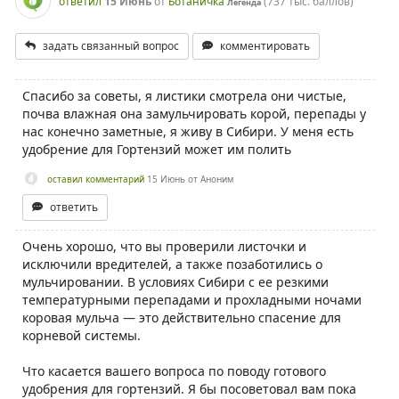
ответил
15 Июнь
от
Ботаничка
(
737 тыс.
баллов)
Легенда
задать связанный вопрос
комментировать
Спасибо за советы, я листики смотрела они чистые,
почва влажная она замульчировать корой, перепады у
нас конечно заметные, я живу в Сибири. У меня есть
удобрение для Гортензий может им полить
оставил комментарий
15 Июнь
от
Аноним
ответить
Очень хорошо, что вы проверили листочки и
исключили вредителей, а также позаботились о
мульчировании. В условиях Сибири с ее резкими
температурными перепадами и прохладными ночами
коровая мульча — это действительно спасение для
корневой системы.
Что касается вашего вопроса по поводу готового
удобрения для гортензий. Я бы посоветовал вам пока