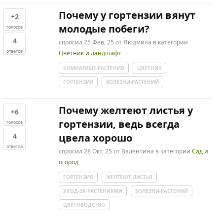
Почему у гортензии вянут
+2
молодые побеги?
голосов
4
спросил
25 Фев, 25
от
Людмила
в категории
ответов
Цветник и ландшафт
КОМНАТНЫЕ-РАСТЕНИЯ
ЦВЕТНИК
ГОРТЕНЗИЯ
БОЛЕЗНИ-РАСТЕНИЙ
Почему желтеют листья у
+6
гортензии, ведь всегда
голосов
4
цвела хорошо
ответов
спросил
28 Окт, 25
от
Валентина
в категории
Сад и
огород
ГОРТЕНЗИЯ
ЖЕЛТЕЮТ-ЛИСТЬЯ
УХОД-ЗА-РАСТЕНИЯМИ
БОЛЕЗНИ-РАСТЕНИЙ
ЦВЕТОВОДСТВО