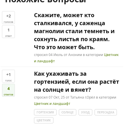
Скажите, может кто
+2
сталкивался, у саженца
голосов
1
магнолии стали темнеть и
ответ
сохнуть листья по краям.
Что это может быть.
спросил
04 Июль
от
Аноним
в категории
Цветник
и ландшафт
Как ухаживать за
+1
гортензией, если она растёт
голос
4
на солнце и вянет?
ответов
спросил
07 Окт, 25
от
Татьяна г.Орёл
в категории
Цветник и ландшафт
ГОРТЕНЗИЯ
СОЛНЦЕ
УХОД
ПЕРЕСАДКА
ЦВЕТНИК