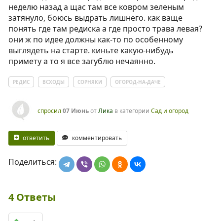
неделю назад а щас там все ковром зеленым
затянуло, боюсь выдрать лишнего. как ваще
понять где там редиска а где просто трава левая?
они ж по идее должны как-то по особенному
выглядеть на старте. киньте какую-нибудь
примету а то я все загублю нечаянно.
РЕДИС
ВСХОДЫ
СОРНЯКИ
ОГОРОД-НА-ДАЧЕ
спросил
07 Июнь
от
Лика
в категории
Сад и огород
ответить
комментировать
Поделиться:
4
Ответы