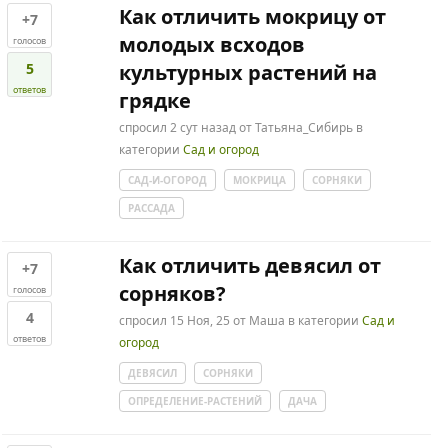
Как отличить мокрицу от
+7
молодых всходов
голосов
5
культурных растений на
ответов
грядке
спросил
2 сут
назад
от
Татьяна_Сибирь
в
категории
Сад и огород
САД-И-ОГОРОД
МОКРИЦА
СОРНЯКИ
РАССАДА
Как отличить девясил от
+7
сорняков?
голосов
4
спросил
15 Ноя, 25
от
Маша
в категории
Сад и
ответов
огород
ДЕВЯСИЛ
СОРНЯКИ
ОПРЕДЕЛЕНИЕ-РАСТЕНИЙ
ДАЧА