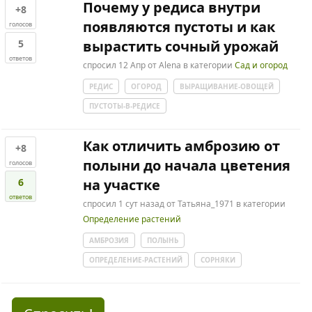
Почему у редиса внутри
+8
появляются пустоты и как
голосов
5
вырастить сочный урожай
ответов
спросил
12 Апр
от
Alena
в категории
Сад и огород
РЕДИС
ОГОРОД
ВЫРАЩИВАНИЕ-ОВОЩЕЙ
ПУСТОТЫ-В-РЕДИСЕ
Как отличить амброзию от
+8
полыни до начала цветения
голосов
6
на участке
ответов
спросил
1 сут
назад
от
Татьяна_1971
в категории
Определение растений
АМБРОЗИЯ
ПОЛЫНЬ
ОПРЕДЕЛЕНИЕ-РАСТЕНИЙ
СОРНЯКИ