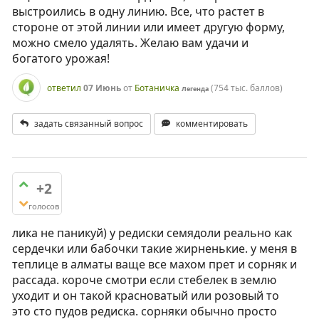
выстроились в одну линию. Все, что растет в
стороне от этой линии или имеет другую форму,
можно смело удалять. Желаю вам удачи и
богатого урожая!
ответил
07 Июнь
от
Ботаничка
(
754 тыс.
баллов)
Легенда
задать связанный вопрос
комментировать
+2
голосов
лика не паникуй) у редиски семядоли реально как
сердечки или бабочки такие жирненькие. у меня в
теплице в алматы ваще все махом прет и сорняк и
рассада. короче смотри если стебелек в землю
уходит и он такой красноватый или розовый то
это сто пудов редиска. сорняки обычно просто