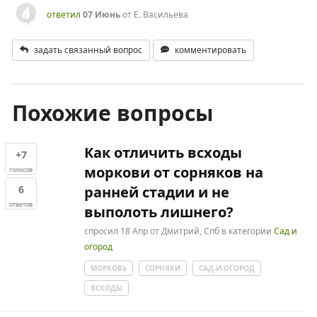
ответил
07 Июнь
от
Е. Васильева
задать связанный вопрос
комментировать
Похожие вопросы
Как отличить всходы
+7
моркови от сорняков на
голосов
6
ранней стадии и не
ответов
выполоть лишнего?
спросил
18 Апр
от
Дмитрий, Спб
в категории
Сад и
огород
МОРКОВЬ
СОРНЯКИ
САД-И-ОГОРОД
ВСХОДЫ