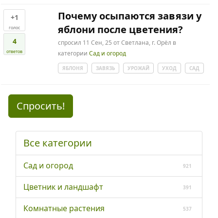
Почему осыпаются завязи у
+1
яблони после цветения?
голос
4
спросил
11 Сен, 25
от
Светлана, г. Орёл
в
ответов
категории
Сад и огород
ЯБЛОНЯ
ЗАВЯЗЬ
УРОЖАЙ
УХОД
САД
Спросить!
Все категории
Сад и огород
921
Цветник и ландшафт
391
Комнатные растения
537