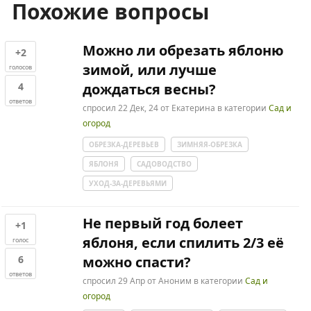
Похожие вопросы
Можно ли обрезать яблоню
+2
зимой, или лучше
голосов
4
дождаться весны?
ответов
спросил
22 Дек, 24
от
Екатерина
в категории
Сад и
огород
ОБРЕЗКА-ДЕРЕВЬЕВ
ЗИМНЯЯ-ОБРЕЗКА
ЯБЛОНЯ
САДОВОДСТВО
УХОД-ЗА-ДЕРЕВЬЯМИ
Не первый год болеет
+1
яблоня, если спилить 2/3 её
голос
6
можно спасти?
ответов
спросил
29 Апр
от
Аноним
в категории
Сад и
огород