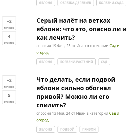
ЯБЛОНЯ
ОБРЕЗКА-ДЕРЕВЬЕВ
БОЛЕЗНИ-САДА
Серый налёт на ветках
+2
яблони: что это, опасно ли и
голосов
4
как лечить?
ответов
спросил
19 Фев, 25
от
Иван
в категории
Сад и
огород
ЯБЛОНЯ
БОЛЕЗНИ-РАСТЕНИЙ
САД
Что делать, если подвой
+2
яблони сильно обогнал
голосов
5
привой? Можно ли его
ответов
спилить?
спросил
13 Ноя, 24
от
Иван
в категории
Сад и
огород
ЯБЛОНЯ
ПОДВОЙ
ПРИВОЙ