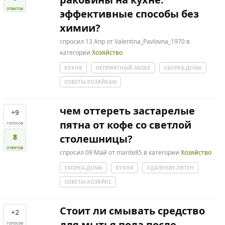
ответов
эффективные способы без
химии?
спросил
13 Апр
от
Valentina_Pavlovna_1970
в
категории
Хозяйство
КУХНЯ
НЕПРИЯТНЫЙ-ЗАПАХ
УБОРКА-ДОМА
СОВЕТЫ-ХОЗЯЙКАМ
чем оттереть застарелые
+9
пятна от кофе со светлой
голосов
8
столешницы?
ответов
спросил
09 Май
от
marite85
в категории
Хозяйство
УБОРКА-ДОМА
КУХНЯ
УДАЛЕНИЕ-ПЯТЕН
СОВЕТЫ-ХОЗЯЙКЕ
Стоит ли смывать средство
+2
для мытья пола после
голосов