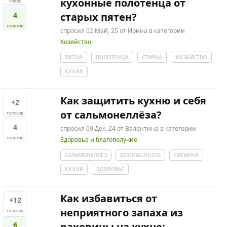
кухонные полотенца от
голос
4
старых пятен?
ответов
спросил
02 Май, 25
от
Ирина
в категории
Хозяйство
ПЯТНА
ПОЛОТЕНЦА
СТИРКА
ХОЗЯЙСТВО
КУХНЯ
Как защитить кухню и себя
+2
от сальмонеллёза?
голосов
4
спросил
09 Дек, 24
от
Валентина
в категории
ответов
Здоровье и благополучие
САЛЬМОНЕЛЛЁЗ
БЕЗОПАСНОСТЬ
ГИГИЕНА
КУХНЯ
ЗДОРОВЬЕ
Как избавиться от
+12
неприятного запаха из
голосов
6
раковины на кухне: