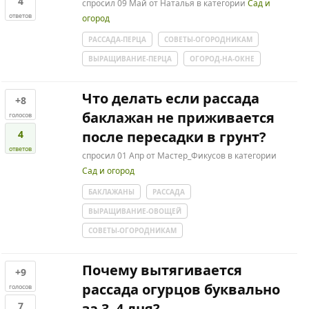
4
спросил
09 Май
от
Наталья
в категории
Сад и
ответов
огород
РАССАДА-ПЕРЦА
СОВЕТЫ-ОГОРОДНИКАМ
ВЫРАЩИВАНИЕ-ПЕРЦА
ОГОРОД-НА-ОКНЕ
Что делать если рассада
+8
баклажан не приживается
голосов
4
после пересадки в грунт?
ответов
спросил
01 Апр
от
Мастер_Фикусов
в категории
Сад и огород
БАКЛАЖАНЫ
РАССАДА
ВЫРАЩИВАНИЕ-ОВОЩЕЙ
СОВЕТЫ-ОГОРОДНИКАМ
Почему вытягивается
+9
рассада огурцов буквально
голосов
7
за 3–4 дня?