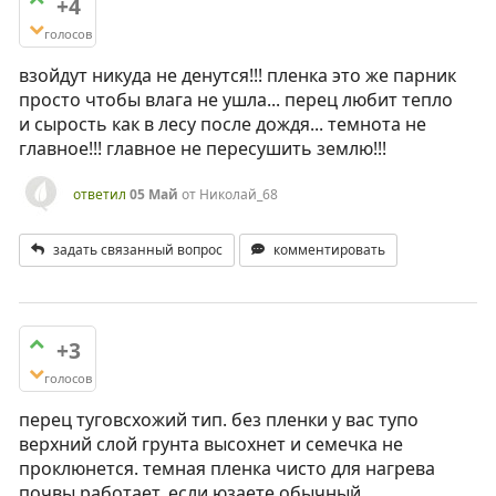
+4
голосов
взойдут никуда не денутся!!! пленка это же парник
просто чтобы влага не ушла... перец любит тепло
и сырость как в лесу после дождя... темнота не
главное!!! главное не пересушить землю!!!
ответил
05 Май
от
Николай_68
задать связанный вопрос
комментировать
+3
голосов
перец туговсхожий тип. без пленки у вас тупо
верхний слой грунта высохнет и семечка не
проклюнется. темная пленка чисто для нагрева
почвы работает. если юзаете обычный