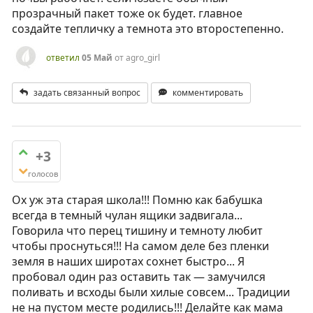
прозрачный пакет тоже ок будет. главное
создайте тепличку а темнота это второстепенно.
ответил
05 Май
от
agro_girl
задать связанный вопрос
комментировать
+3
голосов
Ох уж эта старая школа!!! Помню как бабушка
всегда в темный чулан ящики задвигала...
Говорила что перец тишину и темноту любит
чтобы проснуться!!! На самом деле без пленки
земля в наших широтах сохнет быстро... Я
пробовал один раз оставить так — замучился
поливать и всходы были хилые совсем... Традиции
не на пустом месте родились!!! Делайте как мама