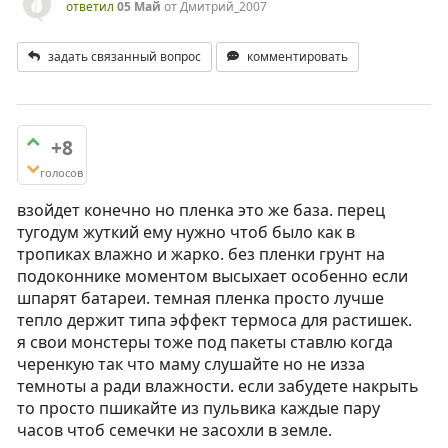
ответил
05 Май
от
Дмитрий_2007
задать связанный вопрос
комментировать
+8
голосов
взойдет конечно но пленка это же база. перец
тугодум жуткий ему нужно чтоб было как в
тропиках влажно и жарко. без пленки грунт на
подоконнике моментом высыхает особенно если
шпарят батареи. темная пленка просто лучше
тепло держит типа эффект термоса для растишек.
я свои монстеры тоже под пакеты ставлю когда
черенкую так что маму слушайте но не изза
темноты а ради влажности. если забудете накрыть
то просто пшикайте из пульвика каждые пару
часов чтоб семечки не засохли в земле.