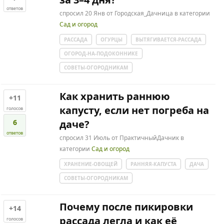
ответов
спросил
20 Янв
от
Городская_Дачница
в категории
Сад и огород
РАССАДА
ОГУРЦЫ
ВЫТЯГИВАЕТСЯ-РАССАДА
ОГОРОД-НА-ПОДОКОННИКЕ
СОВЕТЫ-ОГОРОДНИКАМ
Как хранить раннюю
+11
капусту, если нет погреба на
голосов
6
даче?
ответов
спросил
31 Июль
от
ПрактичныйДачник
в
категории
Сад и огород
ХРАНЕНИЕ-ОВОЩЕЙ
РАННЯЯ-КАПУСТА
ДАЧА
СОВЕТЫ-ОГОРОДНИКАМ
Почему после пикировки
+14
рассада легла и как её
голосов