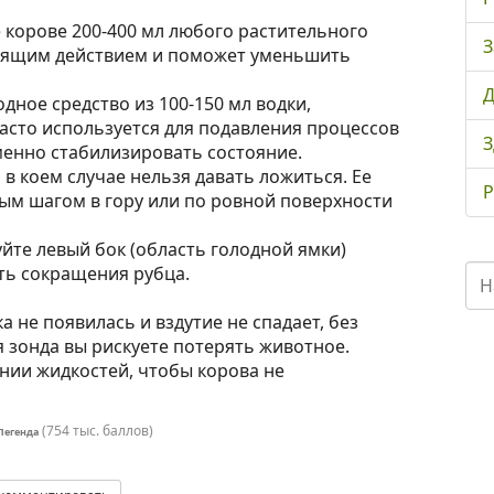
 корове 200-400 мл любого растительного
З
асящим действием и поможет уменьшить
Д
дное средство из 100-150 мл водки,
часто используется для подавления процессов
З
енно стабилизировать состояние.
в коем случае нельзя давать ложиться. Ее
Р
ым шагом в гору или по ровной поверхности
йте левый бок (область голодной ямки)
ть сокращения рубца.
а не появилась и вздутие не спадает, без
 зонда вы рискуете потерять животное.
нии жидкостей, чтобы корова не
(
754 тыс.
баллов)
Легенда