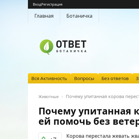
Вход
Регистрация
Главная
Ботаничка
Вся Активность
Вопросы
Без ответов
З
Почему упитанная корова перест
Животные
Почему упитанная к
ей помочь без вете
Корова перестала жевать жва