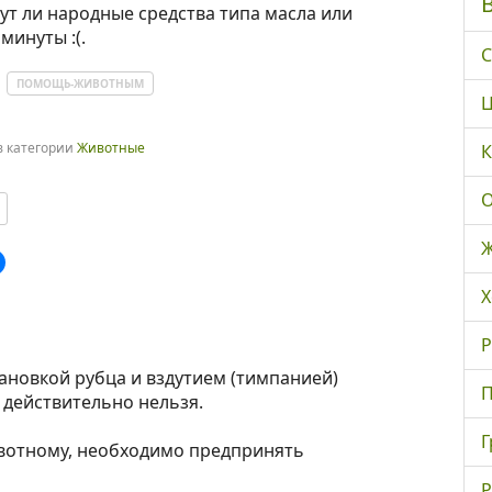
ут ли народные средства типа масла или
минуты :(.
С
ПОМОЩЬ-ЖИВОТНЫМ
Ц
в категории
Животные
К
О
Ж
Х
Р
тановкой рубца и вздутием (тимпанией)
П
 действительно нельзя.
Г
вотному, необходимо предпринять
Р