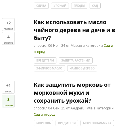
СЛИВА
УРОЖАЙ
ПЛОДЫ
САД
Как использовать масло
+2
чайного дерева на даче и в
голосов
4
быту?
ответов
спросил
06 Ноя, 24
от
Мария
в категории
Сад и
огород
ВРЕДИТЕЛИ
ЗАЩИТА-РАСТЕНИЙ
ЭФИРНОЕ-МАСЛО
ЧАЙНОЕ-ДЕРЕВО
Как защитить морковь от
+1
морковной мухи и
голос
3
сохранить урожай?
ответов
спросил
04 Сен, 25
от
Андрей, Тула
в категории
Сад и огород
МОРКОВЬ
ВРЕДИТЕЛИ
МОРКОВНАЯ-МУХА