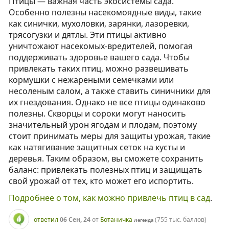
Птицы — важная часть экосистемы сада.
Особенно полезны насекомоядные виды, такие
как синички, мухоловки, зарянки, лазоревки,
трясогузки и дятлы. Эти птицы активно
уничтожают насекомых-вредителей, помогая
поддерживать здоровье вашего сада. Чтобы
привлекать таких птиц, можно развешивать
кормушки с нежареными семечками или
несоленым салом, а также ставить синичники для
их гнездования. Однако не все птицы одинаково
полезны. Скворцы и сороки могут наносить
значительный урон ягодам и плодам, поэтому
стоит принимать меры для защиты урожая, такие
как натягивание защитных сеток на кусты и
деревья. Таким образом, вы сможете сохранить
баланс: привлекать полезных птиц и защищать
свой урожай от тех, кто может его испортить.
Подробнее о том, как можно привлечь птиц в сад
.
ответил
06 Сен, 24
от
Ботаничка
(
755 тыс.
баллов)
Легенда