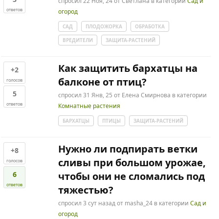
спросил
22 Ноя, 24
от
Светлана
в категории
Сад и
ответов
огород
САД
ПЛОДОЖОРКА
ОБРАБОТКА
ВРЕДИТЕЛИ
ЗАЩИТА-РАСТЕНИЙ
Как защитить бархатцы на
+2
балконе от птиц?
голосов
5
спросил
31 Янв, 25
от
Елена Смирнова
в категории
ответов
Комнатные растения
БАРХАТЦЫ
ПТИЦЫ
ЗАЩИТА-РАСТЕНИЙ
Нужно ли подпирать ветки
+8
сливы при большом урожае,
голосов
6
чтобы они не сломались под
ответов
тяжестью?
спросил
3 сут
назад
от
masha_24
в категории
Сад и
огород