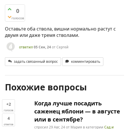
0
голосов
Оставьте оба ствола, вишни нормально растут с
двумя или даже тремя стволами.
ответил
05 Сен, 24
от
Сергей
задать связанный вопрос
комментировать
Похожие вопросы
Когда лучше посадить
+2
саженец яблони — в августе
голосов
4
или в сентябре?
ответов
спросил
29 Авг, 24
от
Мария
в категории
Сад и