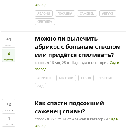
огород
ЯБЛОНЯ
ПОСАДКА
САЖЕНЕЦ
АВГУСТ
СЕНТЯБРЬ
Можно ли вылечить
+1
абрикос с больным стволом
голос
4
или придётся спиливать?
ответов
спросил
16 Авг, 25
от
Надежда
в категории
Сад и
огород
АБРИКОС
БОЛЕЗНИ
СТВОЛ
ЛЕЧЕНИЕ
САД
Как спасти подсохший
+2
саженец сливы?
голосов
4
спросил
06 Окт, 24
от
Алексей
в категории
Сад и
ответов
огород