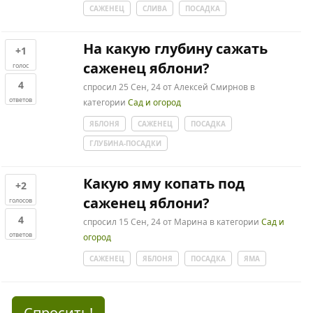
САЖЕНЕЦ
СЛИВА
ПОСАДКА
На какую глубину сажать
+1
саженец яблони?
голос
4
спросил
25 Сен, 24
от
Алексей Смирнов
в
ответов
категории
Сад и огород
ЯБЛОНЯ
САЖЕНЕЦ
ПОСАДКА
ГЛУБИНА-ПОСАДКИ
Какую яму копать под
+2
саженец яблони?
голосов
4
спросил
15 Сен, 24
от
Марина
в категории
Сад и
ответов
огород
САЖЕНЕЦ
ЯБЛОНЯ
ПОСАДКА
ЯМА
Спросить!