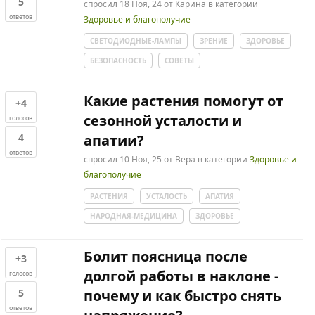
5
спросил
18 Ноя, 24
от
Карина
в категории
ответов
Здоровье и благополучие
СВЕТОДИОДНЫЕ-ЛАМПЫ
ЗРЕНИЕ
ЗДОРОВЬЕ
БЕЗОПАСНОСТЬ
СОВЕТЫ
Какие растения помогут от
+4
сезонной усталости и
голосов
4
апатии?
ответов
спросил
10 Ноя, 25
от
Вера
в категории
Здоровье и
благополучие
РАСТЕНИЯ
УСТАЛОСТЬ
АПАТИЯ
НАРОДНАЯ-МЕДИЦИНА
ЗДОРОВЬЕ
Болит поясница после
+3
долгой работы в наклоне -
голосов
5
почему и как быстро снять
ответов