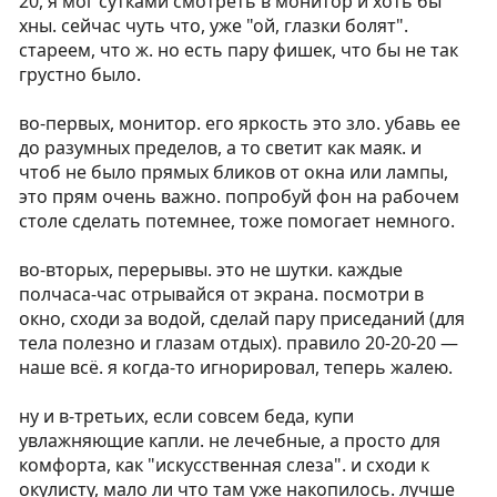
20, я мог сутками смотреть в монитор и хоть бы
хны. сейчас чуть что, уже "ой, глазки болят".
стареем, что ж. но есть пару фишек, что бы не так
грустно было.
во-первых, монитор. его яркость это зло. убавь ее
до разумных пределов, а то светит как маяк. и
чтоб не было прямых бликов от окна или лампы,
это прям очень важно. попробуй фон на рабочем
столе сделать потемнее, тоже помогает немного.
во-вторых, перерывы. это не шутки. каждые
полчаса-час отрывайся от экрана. посмотри в
окно, сходи за водой, сделай пару приседаний (для
тела полезно и глазам отдых). правило 20-20-20 —
наше всё. я когда-то игнорировал, теперь жалею.
ну и в-третьих, если совсем беда, купи
увлажняющие капли. не лечебные, а просто для
комфорта, как "искусственная слеза". и сходи к
окулисту, мало ли что там уже накопилось. лучше