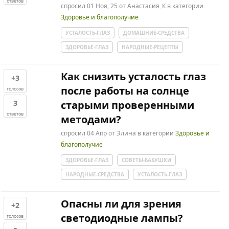
ответов
спросил
01 Ноя, 25
от
Анастасия_К
в категории
Здоровье и благополучие
УСТАЛОСТЬ-ГЛАЗ
ДОМАШНИЕ-СРЕДСТВА
ЗДОРОВЬЕ-ГЛАЗ
НАРОДНЫЕ-РЕЦЕПТЫ
Как снизить усталость глаз
+3
после работы на солнце
голосов
3
старыми проверенными
ответов
методами?
спросил
04 Апр
от
Элина
в категории
Здоровье и
благополучие
ЗДОРОВЬЕ-ГЛАЗ
СОВЕТЫ-БАБУШКИ
НАРОДНЫЕ-СРЕДСТВА
УСТАЛОСТЬ-ГЛАЗ
Опасны ли для зрения
+2
светодиодные лампы?
голосов