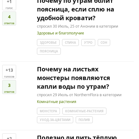
Почему по утрам болит
+1
поясница, если сплю на
голос
4
удобной кровати?
ответов
спросил
30 Июль, 25
от
Аноним
в категории
Здоровье и благополучие
ЗДОРОВЬЕ
СПИНА
УТРО
СОН
ПОЯСНИЦА
Почему на листьях
+13
монстеры появляются
голосов
3
капли воды по утрам?
ответов
спросил
29 Июль
от
NorthernFlora
в категории
Комнатные растения
МОНСТЕРА
КОМНАТНЫЕ-РАСТЕНИЯ
УХОД-ЗА-ЦВЕТАМИ
ПОЛИВ
Полезно ли пить тёплую
+2