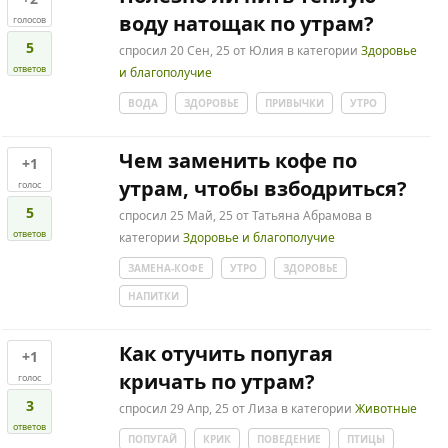
воду натощак по утрам?
голосов
5
спросил
20 Сен, 25
от
Юлия
в категории
Здоровье
ответов
и благополучие
ВОДА
ЗДОРОВЬЕ
ПРИВЫЧКИ
УТРО
Чем заменить кофе по
+1
утрам, чтобы взбодриться?
голос
5
спросил
25 Май, 25
от
Татьяна Абрамова
в
ответов
категории
Здоровье и благополучие
ЗАМЕНА-КОФЕ
УТРО
ЗДОРОВЬЕ
НАПИТКИ
Как отучить попугая
+1
кричать по утрам?
голос
3
спросил
29 Апр, 25
от
Лиза
в категории
Животные
ответов
ПОПУГАЙ
КРИК
ПОВЕДЕНИЕ
ПТИЦЫ