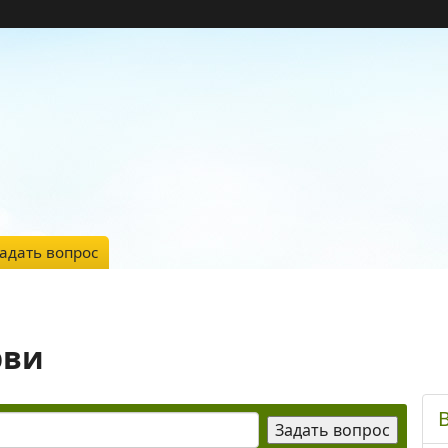
адать вопрос
рви