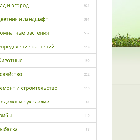
ад и огород
921
ветник и ландшафт
391
омнатные растения
537
пределение растений
118
ивотные
190
озяйство
222
емонт и строительство
113
оделки и рукоделие
81
рибы
110
ыбалка
88