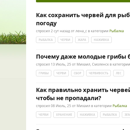
Как сохранить червей для ры
погоду
спросил
2 сут
назад
от
лена_с
в категории
Рыбалка
РЫБАЛКА
ЧЕРВИ
ЖАРА
НАЖИВКА
Почему даже молодые грибы
спросил
13 Июль, 25
от
Михаил, Смоленск
в категори
ГРИБЫ
ЧЕРВИ
СБОР
ЧЕРВИВОСТЬ
ЛЕС
Как правильно хранить черве
чтобы не пропадали?
спросил
08 Июль, 25
от
Михаил
в категории
Рыбалка
ЧЕРВИ
ХРАНЕНИЕ
НАЖИВКА
РЫБАЛКА
ЗЕ