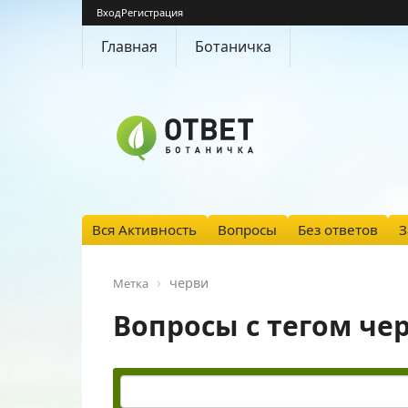
Вход
Регистрация
Главная
Ботаничка
Вся Активность
Вопросы
Без ответов
З
черви
Метка
Вопросы с тегом че