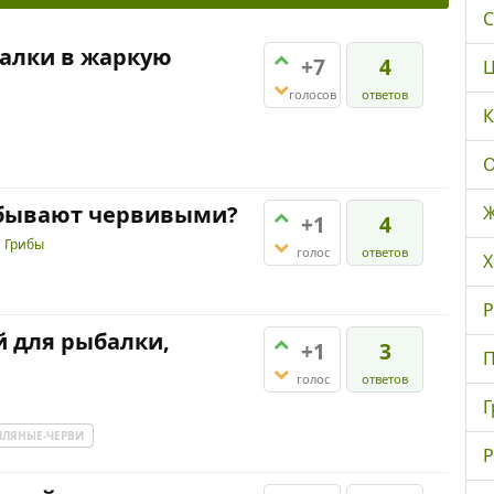
С
балки в жаркую
+7
4
Ц
голосов
ответов
К
О
 бывают червивыми?
Ж
+1
4
и
Грибы
голос
ответов
Х
Р
й для рыбалки,
+1
3
П
голос
ответов
Г
МЛЯНЫЕ-ЧЕРВИ
Р