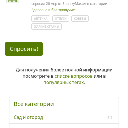
ответов
спросил
20 Апр
от
SibirskyMaster
в категории
Здоровье и благополучие
АПТЕЧКА
ОТПУСК
СОВЕТЫ
ЖАРКИЕ-СТРАНЫ
Спросить!
Для получения более полной информации
посмотрите в
списке вопросов
или в
популярных тегах
.
Все категории
Сад и огород
915