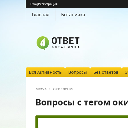
Вход
Регистрация
Главная
Ботаничка
Вся Активность
Вопросы
Без ответов
З
окисление
Метка
Вопросы с тегом ок