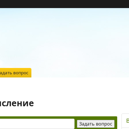
адать вопрос
исление