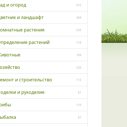
ад и огород
915
ветник и ландшафт
388
омнатные растения
535
пределение растений
118
ивотные
189
озяйство
220
емонт и строительство
113
оделки и рукоделие
81
рибы
110
ыбалка
87