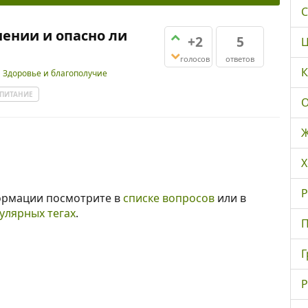
С
ении и опасно ли
+2
5
Ц
голосов
ответов
К
и
Здоровье и благополучие
ПИТАНИЕ
О
Ж
Х
Р
ормации посмотрите в
списке вопросов
или в
улярных тегах
.
П
Г
Р