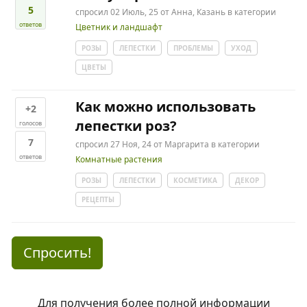
5
спросил
02 Июль, 25
от
Анна, Казань
в категории
ответов
Цветник и ландшафт
РОЗЫ
ЛЕПЕСТКИ
ПРОБЛЕМЫ
УХОД
ЦВЕТЫ
Как можно использовать
+2
лепестки роз?
голосов
7
спросил
27 Ноя, 24
от
Маргарита
в категории
ответов
Комнатные растения
РОЗЫ
ЛЕПЕСТКИ
КОСМЕТИКА
ДЕКОР
РЕЦЕПТЫ
Спросить!
Для получения более полной информации