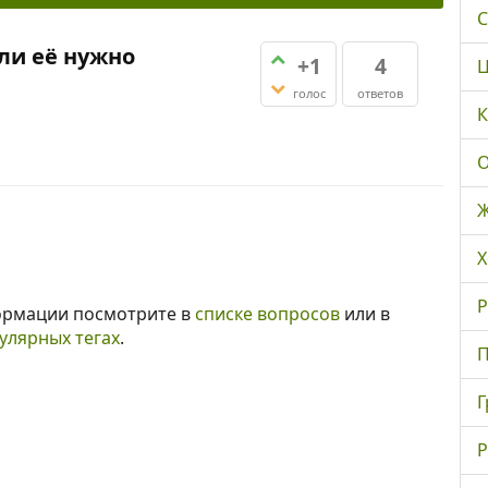
С
ли её нужно
+1
4
Ц
голос
ответов
К
О
Ж
Х
Р
ормации посмотрите в
списке вопросов
или в
улярных тегах
.
П
Г
Р