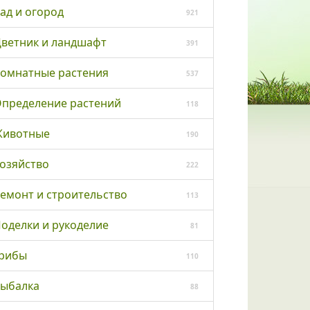
ад и огород
921
ветник и ландшафт
391
омнатные растения
537
пределение растений
118
ивотные
190
озяйство
222
емонт и строительство
113
оделки и рукоделие
81
рибы
110
ыбалка
88