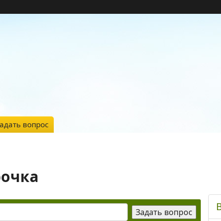
адать вопрос
рочка