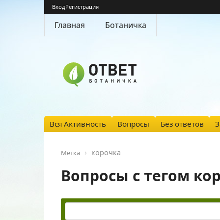
Вход
Регистрация
Главная
Ботаничка
Вся Активность
Вопросы
Без ответов
З
корочка
Метка
Вопросы с тегом ко