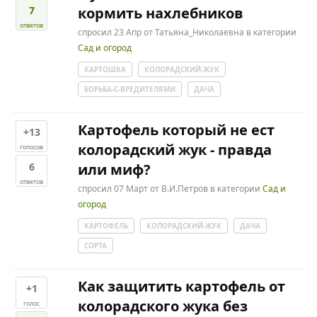
7
кормить нахлебников
ответов
спросил
23 Апр
от
Татьяна_Николаевна
в категории
Сад и огород
КАРТОШКА
КОЛОРАДСКИЙ-ЖУК
БОРЬБА-С-ВРЕДИТЕЛЯМИ
ДАЧА
Картофель который не ест
+13
колорадский жук - правда
голосов
6
или миф?
ответов
спросил
07 Март
от
В.И.Петров
в категории
Сад и
огород
КАРТОФЕЛЬ
КОЛОРАДСКИЙ-ЖУК
ДАЧА
СОРТА
Как защитить картофель от
+1
колорадского жука без
голос