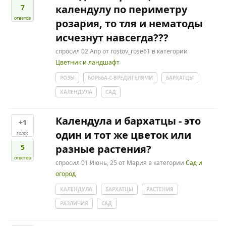
7
календулу по периметру
ответов
розария, то тля и нематоды
исчезнут навсегда???
спросил
02 Апр
от
rostov_rose61
в категории
Цветник и ландшафт
РОЗЫ
БОРЬБА-С-ВРЕДИТЕЛЯМИ
БАРХАТЦЫ
КАЛЕНДУЛА
САД
Календула и бархатцы - это
+1
один и тот же цветок или
голос
5
разные растения?
ответов
спросил
01 Июнь, 25
от
Мария
в категории
Сад и
огород
КАЛЕНДУЛА
БАРХАТЦЫ
РАСТЕНИЯ
РАЗЛИЧИЯ
САД