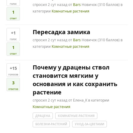
голос
спросил
2 сут
назад
от
Bars
Новичок
(
310
баллов)
в
категории
Комнатные растения
1
ответ
Пересадка замика
+1
голос
спросил
2 сут
назад
от
Bars
Новичок
(
310
баллов)
в
категории
Комнатные растения
1
ответ
Почему у драцены ствол
+15
становится мягким у
голосов
3
основания и как сохранить
ответов
растение
спросил
2 сут
назад
от
Елена_К
в категории
Комнатные растения
ДРАЦЕНА
КОМНАТНЫЕ-РАСТЕНИЯ
БОЛЕЗНИ-РАСТЕНИЙ
УХОД-ЗА-ЦВЕТАМИ