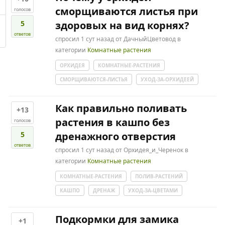
сморщиваются листья при
голосов
5
здоровых на вид корнях?
ответов
спросил
1 сут
назад
от
ДачныйЦветовод
в
категории
Комнатные растения
ОРХИДЕЯ
КОМНАТНЫЕ-РАСТЕНИЯ
СМОРЩИВАЮТСЯ-ЛИСТЬЯ
УХОД-ЗА-ОРХИДЕЕЙ
Как правильно поливать
+13
растения в кашпо без
голосов
5
дренажного отверстия
ответов
спросил
1 сут
назад
от
Орхидея_и_Черенок
в
категории
Комнатные растения
КОМНАТНЫЕ-РАСТЕНИЯ
ПОЛИВ-РАСТЕНИЙ
КАШПО
ДРЕНАЖ
УХОД-ЗА-ЦВЕТАМИ
Подкормки для замика
+1