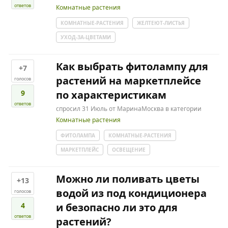
ответов
Комнатные растения
КОМНАТНЫЕ-РАСТЕНИЯ
ЖЕЛТЕЮТ-ЛИСТЬЯ
УХОД-ЗА-ЦВЕТАМИ
Как выбрать фитолампу для
+7
растений на маркетплейсе
голосов
9
по характеристикам
ответов
спросил
31 Июль
от
МаринаМосква
в категории
Комнатные растения
ФИТОЛАМПА
КОМНАТНЫЕ-РАСТЕНИЯ
МАРКЕТПЛЕЙС
ОСВЕЩЕНИЕ
Можно ли поливать цветы
+13
водой из под кондиционера
голосов
4
и безопасно ли это для
ответов
растений?