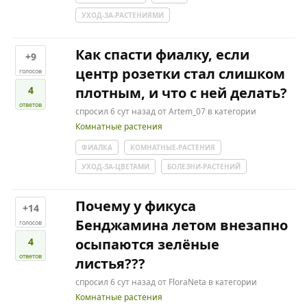
УХОД-ЗА-РАСТЕНИЯМИ
Как спасти фиалку, если
+9
центр розетки стал слишком
голосов
4
плотным, и что с ней делать?
ответов
спросил
6 сут
назад
от
Artem_07
в категории
Комнатные растения
ФИАЛКА
КОМНАТНЫЕ-РАСТЕНИЯ
УХОД-ЗА-ЦВЕТАМИ
БОЛЕЗНИ-РАСТЕНИЙ
Почему у фикуса
+14
Бенджамина летом внезапно
голосов
4
осыпаются зелёные
ответов
листья???
спросил
6 сут
назад
от
FloraNeta
в категории
Комнатные растения