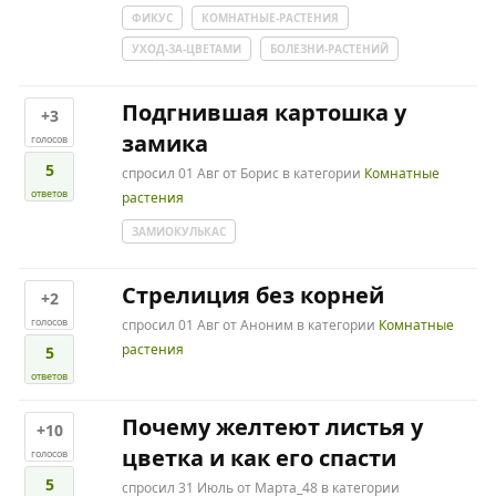
ФИКУС
КОМНАТНЫЕ-РАСТЕНИЯ
УХОД-ЗА-ЦВЕТАМИ
БОЛЕЗНИ-РАСТЕНИЙ
Подгнившая картошка у
+3
замика
голосов
5
спросил
01 Авг
от
Борис
в категории
Комнатные
ответов
растения
ЗАМИОКУЛЬКАС
Стрелиция без корней
+2
голосов
спросил
01 Авг
от
Аноним
в категории
Комнатные
растения
5
ответов
Почему желтеют листья у
+10
цветка и как его спасти
голосов
5
спросил
31 Июль
от
Марта_48
в категории