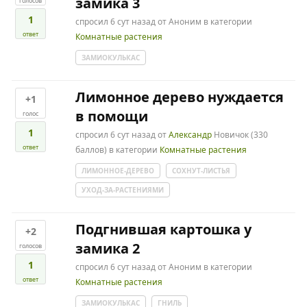
замика 3
голосов
1
спросил
6 сут
назад
от
Аноним
в категории
ответ
Комнатные растения
ЗАМИОКУЛЬКАС
Лимонное дерево нуждается
+1
в помощи
голос
1
спросил
6 сут
назад
от
Александр
Новичок
(
330
ответ
баллов)
в категории
Комнатные растения
ЛИМОННОЕ-ДЕРЕВО
СОХНУТ-ЛИСТЬЯ
УХОД-ЗА-РАСТЕНИЯМИ
Подгнившая картошка у
+2
замика 2
голосов
1
спросил
6 сут
назад
от
Аноним
в категории
ответ
Комнатные растения
ЗАМИОКУЛЬКАС
ГНИЛЬ