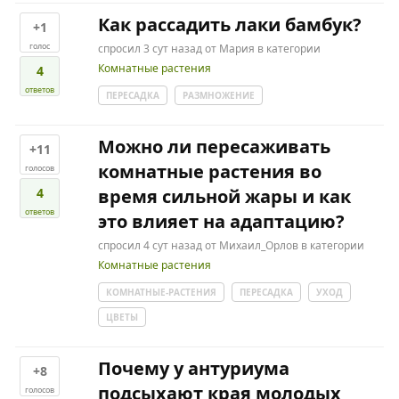
Как рассадить лаки бамбук?
+1
голос
спросил
3 сут
назад
от
Мария
в категории
Комнатные растения
4
ответов
ПЕРЕСАДКА
РАЗМНОЖЕНИЕ
Можно ли пересаживать
+11
комнатные растения во
голосов
4
время сильной жары и как
ответов
это влияет на адаптацию?
спросил
4 сут
назад
от
Михаил_Орлов
в категории
Комнатные растения
КОМНАТНЫЕ-РАСТЕНИЯ
ПЕРЕСАДКА
УХОД
ЦВЕТЫ
Почему у антуриума
+8
подсыхают края молодых
голосов