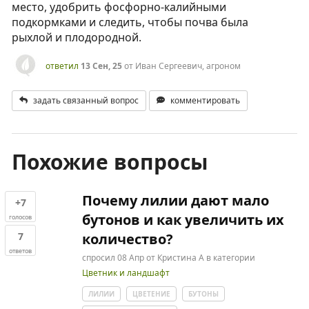
место, удобрить фосфорно-калийными
подкормками и следить, чтобы почва была
рыхлой и плодородной.
ответил
13 Сен, 25
от
Иван Сергеевич, агроном
задать связанный вопрос
комментировать
Похожие вопросы
Почему лилии дают мало
+7
бутонов и как увеличить их
голосов
7
количество?
ответов
спросил
08 Апр
от
Кристина А
в категории
Цветник и ландшафт
ЛИЛИИ
ЦВЕТЕНИЕ
БУТОНЫ