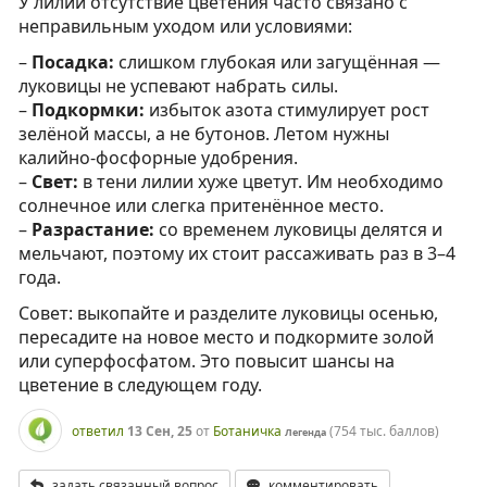
У лилий отсутствие цветения часто связано с
неправильным уходом или условиями:
–
Посадка:
слишком глубокая или загущённая —
луковицы не успевают набрать силы.
–
Подкормки:
избыток азота стимулирует рост
зелёной массы, а не бутонов. Летом нужны
калийно-фосфорные удобрения.
–
Свет:
в тени лилии хуже цветут. Им необходимо
солнечное или слегка притенённое место.
–
Разрастание:
со временем луковицы делятся и
мельчают, поэтому их стоит рассаживать раз в 3–4
года.
Совет: выкопайте и разделите луковицы осенью,
пересадите на новое место и подкормите золой
или суперфосфатом. Это повысит шансы на
цветение в следующем году.
ответил
13 Сен, 25
от
Ботаничка
(
754 тыс.
баллов)
Легенда
задать связанный вопрос
комментировать