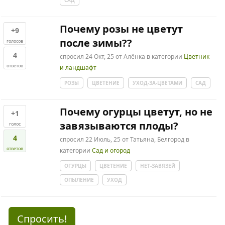
САД
Почему розы не цветут
+9
после зимы??
голосов
4
спросил
24 Окт, 25
от
Алёнка
в категории
Цветник
ответов
и ландшафт
РОЗЫ
ЦВЕТЕНИЕ
УХОД-ЗА-ЦВЕТАМИ
САД
Почему огурцы цветут, но не
+1
завязываются плоды?
голос
4
спросил
22 Июль, 25
от
Татьяна, Белгород
в
ответов
категории
Сад и огород
ОГУРЦЫ
ЦВЕТЕНИЕ
НЕТ-ЗАВЯЗЕЙ
ОПЫЛЕНИЕ
УХОД
Спросить!