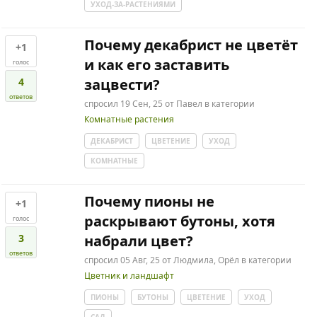
УХОД-ЗА-РАСТЕНИЯМИ
Почему декабрист не цветёт
+1
и как его заставить
голос
4
зацвести?
ответов
спросил
19 Сен, 25
от
Павел
в категории
Комнатные растения
ДЕКАБРИСТ
ЦВЕТЕНИЕ
УХОД
КОМНАТНЫЕ
Почему пионы не
+1
раскрывают бутоны, хотя
голос
3
набрали цвет?
ответов
спросил
05 Авг, 25
от
Людмила, Орёл
в категории
Цветник и ландшафт
ПИОНЫ
БУТОНЫ
ЦВЕТЕНИЕ
УХОД