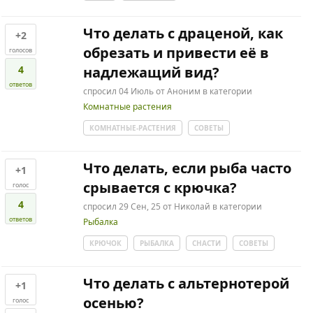
Что делать с драценой, как
+2
обрезать и привести её в
голосов
4
надлежащий вид?
ответов
спросил
04 Июль
от
Аноним
в категории
Комнатные растения
КОМНАТНЫЕ-РАСТЕНИЯ
СОВЕТЫ
Что делать, если рыба часто
+1
срывается с крючка?
голос
4
спросил
29 Сен, 25
от
Николай
в категории
ответов
Рыбалка
КРЮЧОК
РЫБАЛКА
СНАСТИ
СОВЕТЫ
Что делать с альтернотерой
+1
осенью?
голос