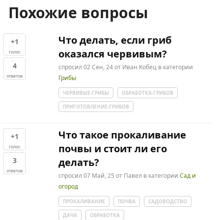
Похожие вопросы
Что делать, если гриб
+1
оказался червивым?
голос
4
спросил
02 Сен, 24
от
Иван Кобец
в категории
ответов
Грибы
ЧЕРВИВЫЕ-ГРИБЫ
ОБРАБОТКА-ГРИБОВ
ПРИГОТОВЛЕНИЕ-ГРИБОВ
Что такое прокаливание
+1
почвы и стоит ли его
голос
3
делать?
ответов
спросил
07 Май, 25
от
Павел
в категории
Сад и
огород
ПРОКАЛИВАНИЕ
ПОЧВА
САДОВОДСТВО
ДАЧА
ОБРАБОТКА