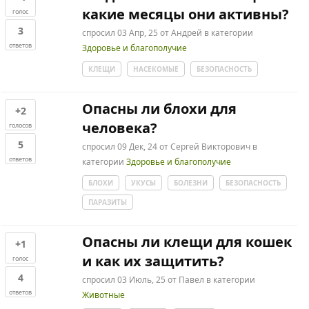
какие месяцы они активны?
голос
3
спросил
03 Апр, 25
от
Андрей
в категории
ответов
Здоровье и благополучие
КЛЕЩИ
НАСЕКОМЫЕ
БЕЗОПАСНОСТЬ
Опасны ли блохи для
+2
человека?
голосов
5
спросил
09 Дек, 24
от
Сергей Викторович
в
ответов
категории
Здоровье и благополучие
БЛОХИ
УКУСЫ
БОЛЕЗНИ
БЕЗОПАСНОСТЬ
ПАРАЗИТЫ
Опасны ли клещи для кошек
+1
и как их защитить?
голос
4
спросил
03 Июль, 25
от
Павел
в категории
ответов
Животные