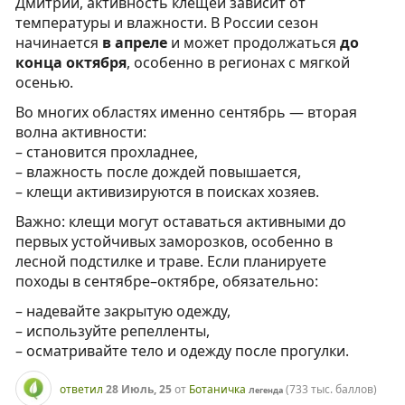
Дмитрий, активность клещей зависит от
температуры и влажности. В России сезон
начинается
в апреле
и может продолжаться
до
конца октября
, особенно в регионах с мягкой
осенью.
Во многих областях именно сентябрь — вторая
волна активности:
– становится прохладнее,
– влажность после дождей повышается,
– клещи активизируются в поисках хозяев.
Важно: клещи могут оставаться активными до
первых устойчивых заморозков, особенно в
лесной подстилке и траве. Если планируете
походы в сентябре–октябре, обязательно:
– надевайте закрытую одежду,
– используйте репелленты,
– осматривайте тело и одежду после прогулки.
ответил
28 Июль, 25
от
Ботаничка
(
733 тыс.
баллов)
Легенда