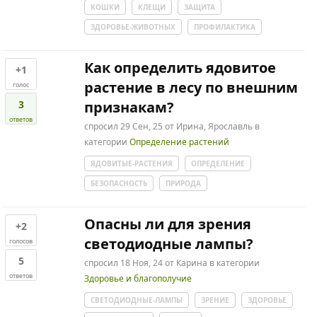
КОШКИ
КЛЕЩИ
ЗАЩИТА
ЗДОРОВЬЕ-ЖИВОТНЫХ
ПРОФИЛАКТИКА
Как определить ядовитое
+1
растение в лесу по внешним
голос
3
признакам?
ответов
спросил
29 Сен, 25
от
Ирина, Ярославль
в
категории
Определение растений
ЯДОВИТЫЕ-РАСТЕНИЯ
ОПРЕДЕЛЕНИЕ
БЕЗОПАСНОСТЬ
ПРИРОДА
Опасны ли для зрения
+2
светодиодные лампы?
голосов
5
спросил
18 Ноя, 24
от
Карина
в категории
ответов
Здоровье и благополучие
СВЕТОДИОДНЫЕ-ЛАМПЫ
ЗРЕНИЕ
ЗДОРОВЬЕ