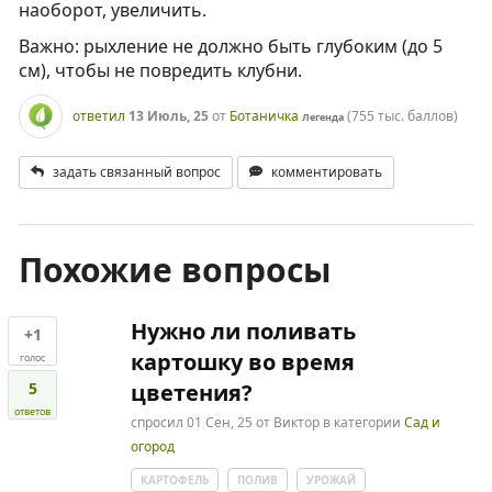
наоборот, увеличить.
Важно: рыхление не должно быть глубоким (до 5
см), чтобы не повредить клубни.
ответил
13 Июль, 25
от
Ботаничка
(
755 тыс.
баллов)
Легенда
задать связанный вопрос
комментировать
Похожие вопросы
Нужно ли поливать
+1
картошку во время
голос
5
цветения?
ответов
спросил
01 Сен, 25
от
Виктор
в категории
Сад и
огород
КАРТОФЕЛЬ
ПОЛИВ
УРОЖАЙ