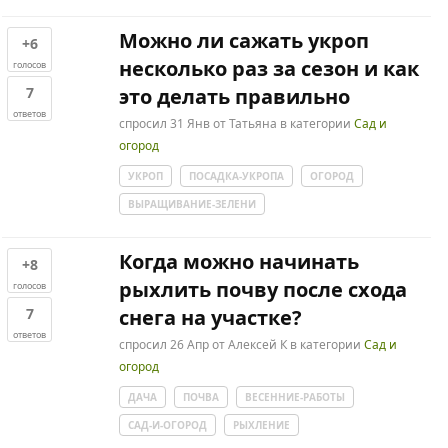
Можно ли сажать укроп
+6
несколько раз за сезон и как
голосов
7
это делать правильно
ответов
спросил
31 Янв
от
Татьяна
в категории
Сад и
огород
УКРОП
ПОСАДКА-УКРОПА
ОГОРОД
ВЫРАЩИВАНИЕ-ЗЕЛЕНИ
Когда можно начинать
+8
рыхлить почву после схода
голосов
7
снега на участке?
ответов
спросил
26 Апр
от
Алексей К
в категории
Сад и
огород
ДАЧА
ПОЧВА
ВЕСЕННИЕ-РАБОТЫ
САД-И-ОГОРОД
РЫХЛЕНИЕ