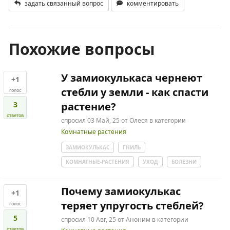
задать связанный вопрос
комментировать
Похожие вопросы
У замиокулькаса чернеют
+1
стебли у земли - как спасти
голос
3
растение?
ответов
спросил
03 Май, 25
от
Олеся
в категории
Комнатные растения
ЗАМИОКУЛЬКАС
ГНИЛЬ
КОМНАТНЫЕ-РАСТЕНИЯ
УХОД
БОЛЕЗНИ
Почему замиокулькас
+1
теряет упругость стеблей?
голос
5
спросил
10 Авг, 25
от
Аноним
в категории
ответов