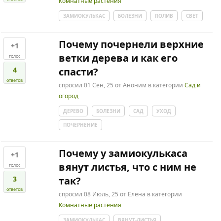
Комнатные растения
ЗАМИОКУЛЬКАС
БОЛЕЗНИ
ПОЛИВ
СВЕТ
Почему почернели верхние
+1
ветки дерева и как его
голос
4
спасти?
ответов
спросил
01 Сен, 25
от
Аноним
в категории
Сад и
огород
ДЕРЕВО
БОЛЕЗНИ
САД
УХОД
ПОЧЕРНЕНИЕ
Почему у замиокулькаса
+1
вянут листья, что с ним не
голос
3
так?
ответов
спросил
08 Июль, 25
от
Елена
в категории
Комнатные растения
ЗАМИОКУЛЬКАС
ВЯНУТ-ЛИСТЬЯ