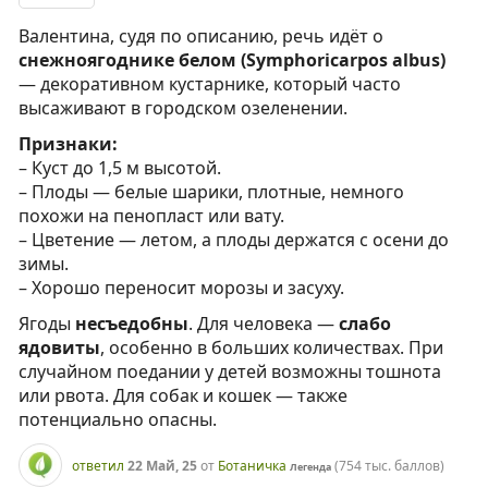
Валентина, судя по описанию, речь идёт о
снежноягоднике белом (Symphoricarpos albus)
— декоративном кустарнике, который часто
высаживают в городском озеленении.
Признаки:
– Куст до 1,5 м высотой.
– Плоды — белые шарики, плотные, немного
похожи на пенопласт или вату.
– Цветение — летом, а плоды держатся с осени до
зимы.
– Хорошо переносит морозы и засуху.
Ягоды
несъедобны
. Для человека —
слабо
ядовиты
, особенно в больших количествах. При
случайном поедании у детей возможны тошнота
или рвота. Для собак и кошек — также
потенциально опасны.
ответил
22 Май, 25
от
Ботаничка
(
754 тыс.
баллов)
Легенда