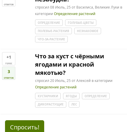
ответов
спросил
08 Июль, 25
от
Василиса, Великие Луки
в
категории
Определение растений
ОПРЕДЕЛЕНИЕ
ГОЛУБЫЕ-ЦВЕТЫ
ПОЛЕВЫЕ-РАСТЕНИЯ
НЕЗНАКОМОЕ
ЧТО-ЗА-РАСТЕНИЕ
Что за куст с чёрными
+1
ягодами и красной
голос
3
мякотью?
ответов
спросил
20 Июль, 25
от
Алексей
в категории
Определение растений
КУСТАРНИКИ
ЯГОДЫ
ОПРЕДЕЛЕНИЕ
ДИКОРАСТУЩИЕ
ЛЕС
Спросить!