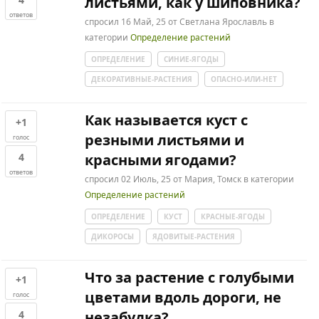
листьями, как у шиповника?
ответов
спросил
16 Май, 25
от
Светлана Ярославль
в
категории
Определение растений
ОПРЕДЕЛЕНИЕ
СИНИЕ-ЯГОДЫ
ДЕКОРАТИВНЫЕ-РАСТЕНИЯ
ОПАСНО-ИЛИ-НЕТ
Как называется куст с
+1
резными листьями и
голос
4
красными ягодами?
ответов
спросил
02 Июль, 25
от
Мария, Томск
в категории
Определение растений
ОПРЕДЕЛЕНИЕ
КУСТ
КРАСНЫЕ-ЯГОДЫ
ДИКОРОСЫ
ЯДОВИТЫЕ-РАСТЕНИЯ
Что за растение с голубыми
+1
цветами вдоль дороги, не
голос
4
незабудка?