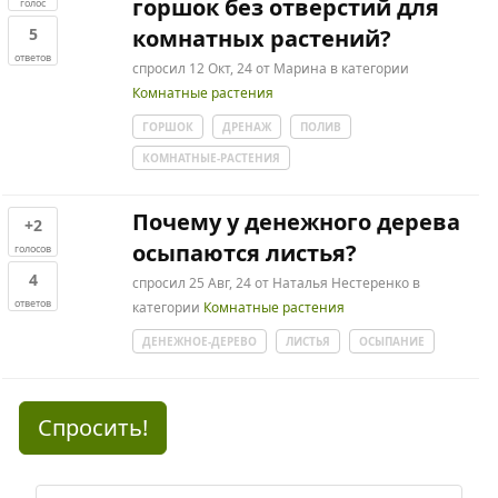
горшок без отверстий для
голос
5
комнатных растений?
ответов
спросил
12 Окт, 24
от
Марина
в категории
Комнатные растения
ГОРШОК
ДРЕНАЖ
ПОЛИВ
КОМНАТНЫЕ-РАСТЕНИЯ
Почему у денежного дерева
+2
осыпаются листья?
голосов
4
спросил
25 Авг, 24
от
Наталья Нестеренко
в
ответов
категории
Комнатные растения
ДЕНЕЖНОЕ-ДЕРЕВО
ЛИСТЬЯ
ОСЫПАНИЕ
Спросить!