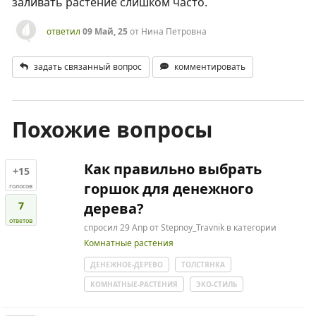
заливать растение слишком часто.
ответил
09 Май, 25
от
Нина Петровна
задать связанный вопрос
комментировать
Похожие вопросы
Как правильно выбрать
+15
горшок для денежного
голосов
7
дерева?
ответов
спросил
29 Апр
от
Stepnoy_Travnik
в категории
Комнатные растения
ДЕНЕЖНОЕ-ДЕРЕВО
ТОЛСТЯНКА
КОМНАТНЫЕ-РАСТЕНИЯ
ЭКО-СТИЛЬ