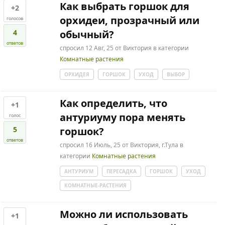
Как выбрать горшок для
+2
орхидеи, прозрачный или
голосов
4
обычный?
ответов
спросил
12 Авг, 25
от
Виктория
в категории
Комнатные растения
ОРХИДЕЯ
ГОРШОК
УХОД
ВЫБОР
Как определить, что
+1
антуриуму пора менять
голос
5
горшок?
ответов
спросил
16 Июль, 25
от
Виктория, г.Тула
в
категории
Комнатные растения
АНТУРИУМ
ПЕРЕСАДКА
ГОРШОК
УХОД
КОМНАТНЫЕ-РАСТЕНИЯ
Можно ли использовать
+1