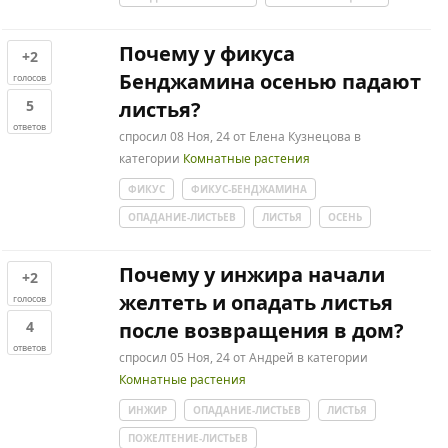
Почему у фикуса
+2
Бенджамина осенью падают
голосов
5
листья?
ответов
спросил
08 Ноя, 24
от
Елена Кузнецова
в
категории
Комнатные растения
ФИКУС
ФИКУС-БЕНДЖАМИНА
ОПАДАНИЕ-ЛИСТЬЕВ
ЛИСТЬЯ
ОСЕНЬ
Почему у инжира начали
+2
желтеть и опадать листья
голосов
4
после возвращения в дом?
ответов
спросил
05 Ноя, 24
от
Андрей
в категории
Комнатные растения
ИНЖИР
ОПАДАНИЕ-ЛИСТЬЕВ
ЛИСТЬЯ
ПОЖЕЛТЕНИЕ-ЛИСТЬЕВ