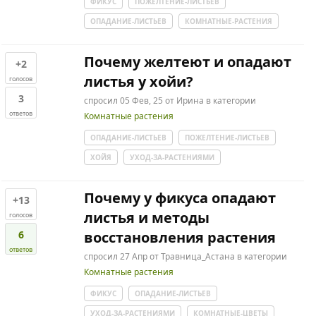
ФИКУС
ПОЖЕЛТЕНИЕ-ЛИСТЬЕВ
ОПАДАНИЕ-ЛИСТЬЕВ
КОМНАТНЫЕ-РАСТЕНИЯ
Почему желтеют и опадают
+2
листья у хойи?
голосов
3
спросил
05 Фев, 25
от
Ирина
в категории
ответов
Комнатные растения
ОПАДАНИЕ-ЛИСТЬЕВ
ПОЖЕЛТЕНИЕ-ЛИСТЬЕВ
ХОЙЯ
УХОД-ЗА-РАСТЕНИЯМИ
Почему у фикуса опадают
+13
листья и методы
голосов
6
восстановления растения
ответов
спросил
27 Апр
от
Травница_Астана
в категории
Комнатные растения
ФИКУС
ОПАДАНИЕ-ЛИСТЬЕВ
УХОД-ЗА-РАСТЕНИЯМИ
КОМНАТНЫЕ-ЦВЕТЫ