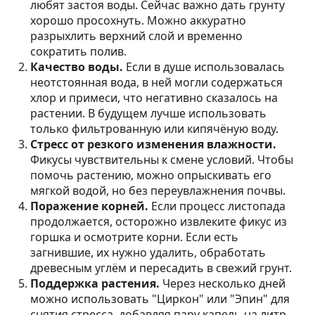
любят застоя воды. Сейчас важно дать грунту
хорошо просохнуть. Можно аккуратно
разрыхлить верхний слой и временно
сократить полив.
Качество воды.
Если в душе использовалась
неотстоянная вода, в ней могли содержаться
хлор и примеси, что негативно сказалось на
растении. В будущем лучше использовать
только фильтрованную или кипячёную воду.
Стресс от резкого изменения влажности.
Фикусы чувствительны к смене условий. Чтобы
помочь растению, можно опрыскивать его
мягкой водой, но без переувлажнения почвы.
Поражение корней.
Если процесс листопада
продолжается, осторожно извлеките фикус из
горшка и осмотрите корни. Если есть
загнившие, их нужно удалить, обработать
древесным углём и пересадить в свежий грунт.
Поддержка растения.
Через несколько дней
можно использовать "Циркон" или "Эпин" для
снятия стресса, добавляя пару капель на литр