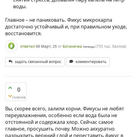
воды.
Главное – не паниковать. Фикус микрокарпа
достаточно устойчивый и, при правильном уходе,
восстановится.
ответил
06 Март, 25
от
Ботаничка
(
755 тыс.
баллов)
Легенда
задать связанный вопрос
комментировать
0
голосов
Вы, скорее всего, залили корни. Фикусы не любят
переувлажнения, особенно если вода была не
отстоянной и содержала хлор. Сейчас самое
главное, просушить почву. Можно аккуратно
разрыхлить верхний слой и переставить фикус в