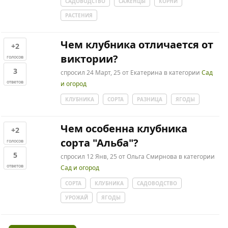
САДОВОДСТВО
САЖЕНЦЫ
КОРНИ
РАСТЕНИЯ
Чем клубника отличается от
+2
виктории?
голосов
3
спросил
24 Март, 25
от
Екатерина
в категории
Сад
ответов
и огород
КЛУБНИКА
СОРТА
РАЗНИЦА
ЯГОДЫ
Чем особенна клубника
+2
сорта "Альба"?
голосов
5
спросил
12 Янв, 25
от
Ольга Смирнова
в категории
ответов
Сад и огород
СОРТА
КЛУБНИКА
САДОВОДСТВО
УРОЖАЙ
ЯГОДЫ