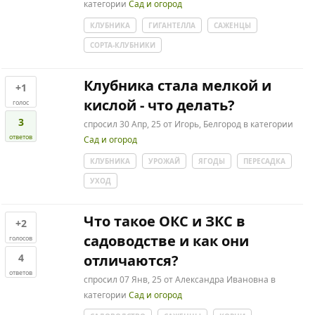
категории
Сад и огород
КЛУБНИКА
ГИГАНТЕЛЛА
САЖЕНЦЫ
СОРТА-КЛУБНИКИ
Клубника стала мелкой и
+1
кислой - что делать?
голос
3
спросил
30 Апр, 25
от
Игорь, Белгород
в категории
ответов
Сад и огород
КЛУБНИКА
УРОЖАЙ
ЯГОДЫ
ПЕРЕСАДКА
УХОД
Что такое ОКС и ЗКС в
+2
садоводстве и как они
голосов
4
отличаются?
ответов
спросил
07 Янв, 25
от
Александра Ивановна
в
категории
Сад и огород