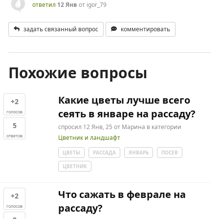
ответил
12 Янв
от
igor_79
задать связанный вопрос
комментировать
Похожие вопросы
Какие цветы лучше всего
+2
сеять в январе на рассаду?
голосов
5
спросил
12 Янв, 25
от
Марина
в категории
ответов
Цветник и ландшафт
ЦВЕТЫ
РАССАДА
ЯНВАРЬ
ПОСЕВ
ЦВЕТНИК
Что сажать в феврале на
+2
рассаду?
голосов