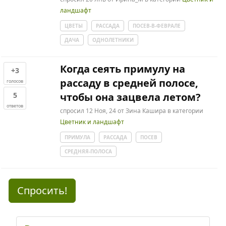
ландшафт
ЦВЕТЫ
РАССАДА
ПОСЕВ-В-ФЕВРАЛЕ
ДАЧА
ОДНОЛЕТНИКИ
Когда сеять примулу на
+3
рассаду в средней полосе,
голосов
5
чтобы она зацвела летом?
ответов
спросил
12 Ноя, 24
от
Зина Кашира
в категории
Цветник и ландшафт
ПРИМУЛА
РАССАДА
ПОСЕВ
СРЕДНЯЯ-ПОЛОСА
Спросить!