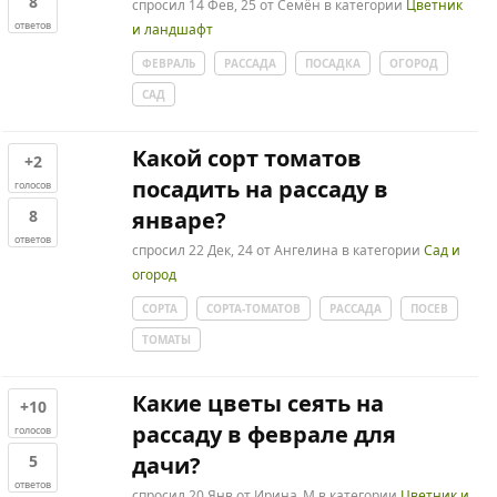
8
спросил
14 Фев, 25
от
Семён
в категории
Цветник
ответов
и ландшафт
ФЕВРАЛЬ
РАССАДА
ПОСАДКА
ОГОРОД
САД
Какой сорт томатов
+2
посадить на рассаду в
голосов
8
январе?
ответов
спросил
22 Дек, 24
от
Ангелина
в категории
Сад и
огород
СОРТА
СОРТА-ТОМАТОВ
РАССАДА
ПОСЕВ
ТОМАТЫ
Какие цветы сеять на
+10
рассаду в феврале для
голосов
5
дачи?
ответов
спросил
20 Янв
от
Ирина_М
в категории
Цветник и