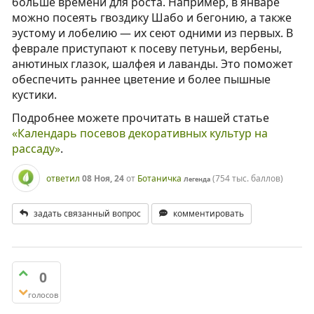
больше времени для роста. Например, в январе
можно посеять гвоздику Шабо и бегонию, а также
эустому и лобелию — их сеют одними из первых. В
феврале приступают к посеву петуньи, вербены,
анютиных глазок, шалфея и лаванды. Это поможет
обеспечить раннее цветение и более пышные
кустики.
Подробнее можете прочитать в нашей статье
«Календарь посевов декоративных культур на
рассаду»
.
ответил
08 Ноя, 24
от
Ботаничка
(
754 тыс.
баллов)
Легенда
задать связанный вопрос
комментировать
0
голосов