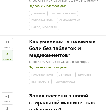
спросил
14 Май, 25
от
Виктор, Тула
в категории
Здоровье и благополучие
ДАВЛЕНИЕ
МАГНИТНЫЕ-БУРИ
ГОЛОВНАЯ-БОЛЬ
САМОЧУВСТВИЕ
НАРОДНЫЕ-СОВЕТЫ
Как уменьшить головные
+1
боли без таблеток и
голос
4
медикаментов?
ответов
спросил
30 Апр, 25
от
Оксана
в категории
Здоровье и благополучие
ГОЛОВНАЯ-БОЛЬ
ЛЕЧЕНИЕ
ЗДОРОВЬЕ
БЕЗ-ЛЕКАРСТВ
САМОПОМОЩЬ
Запах плесени в новой
+1
стиральной машине - как
голос
3
избавиться?