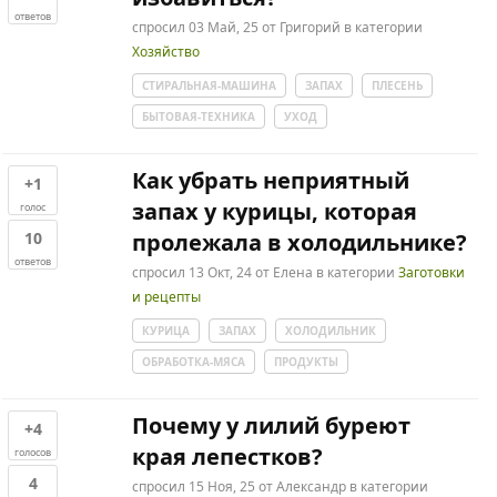
ответов
спросил
03 Май, 25
от
Григорий
в категории
Хозяйство
СТИРАЛЬНАЯ-МАШИНА
ЗАПАХ
ПЛЕСЕНЬ
БЫТОВАЯ-ТЕХНИКА
УХОД
Как убрать неприятный
+1
запах у курицы, которая
голос
10
пролежала в холодильнике?
ответов
спросил
13 Окт, 24
от
Елена
в категории
Заготовки
и рецепты
КУРИЦА
ЗАПАХ
ХОЛОДИЛЬНИК
ОБРАБОТКА-МЯСА
ПРОДУКТЫ
Почему у лилий буреют
+4
края лепестков?
голосов
4
спросил
15 Ноя, 25
от
Александр
в категории