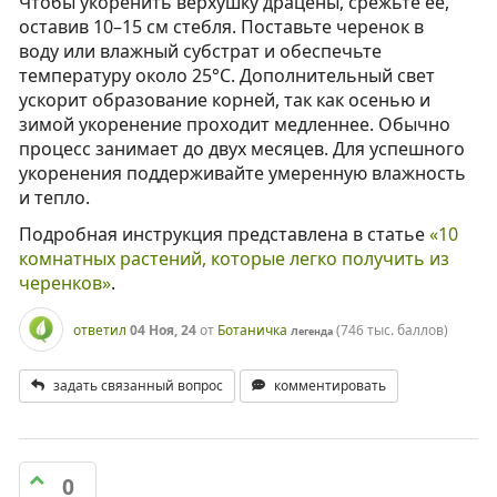
Чтобы укоренить верхушку драцены, срежьте её,
оставив 10–15 см стебля. Поставьте черенок в
воду или влажный субстрат и обеспечьте
температуру около 25°C. Дополнительный свет
ускорит образование корней, так как осенью и
зимой укоренение проходит медленнее. Обычно
процесс занимает до двух месяцев. Для успешного
укоренения поддерживайте умеренную влажность
и тепло.
Подробная инструкция представлена в статье
«10
комнатных растений, которые легко получить из
черенков»
.
ответил
04 Ноя, 24
от
Ботаничка
(
746 тыс.
баллов)
Легенда
задать связанный вопрос
комментировать
0