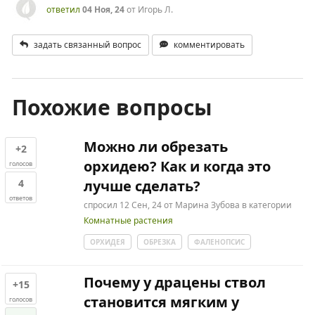
ответил
04 Ноя, 24
от
Игорь Л.
задать связанный вопрос
комментировать
Похожие вопросы
Можно ли обрезать
+2
орхидею? Как и когда это
голосов
4
лучше сделать?
ответов
спросил
12 Сен, 24
от
Марина Зубова
в категории
Комнатные растения
ОРХИДЕЯ
ОБРЕЗКА
ФАЛЕНОПСИС
Почему у драцены ствол
+15
становится мягким у
голосов