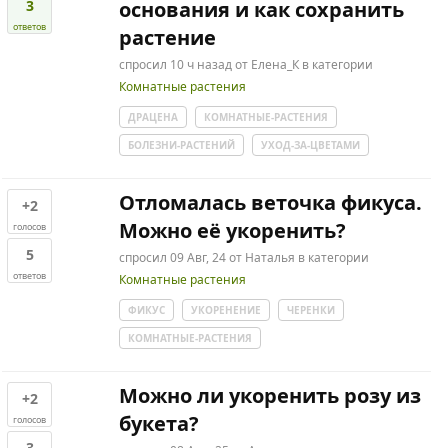
3
основания и как сохранить
ответов
растение
спросил
10 ч
назад
от
Елена_К
в категории
Комнатные растения
ДРАЦЕНА
КОМНАТНЫЕ-РАСТЕНИЯ
БОЛЕЗНИ-РАСТЕНИЙ
УХОД-ЗА-ЦВЕТАМИ
Отломалась веточка фикуса.
+2
Можно её укоренить?
голосов
5
спросил
09 Авг, 24
от
Наталья
в категории
ответов
Комнатные растения
ФИКУС
УКОРЕНЕНИЕ
ЧЕРЕНКИ
КОМНАТНЫЕ-РАСТЕНИЯ
Можно ли укоренить розу из
+2
букета?
голосов
3