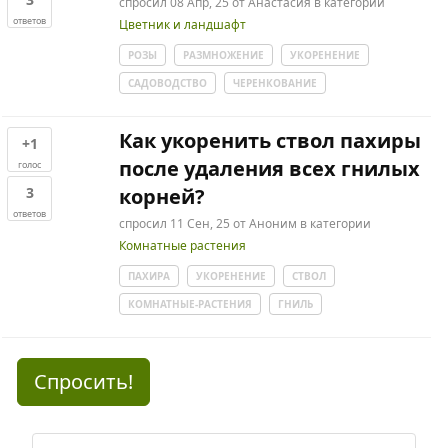
спросил
08 Апр, 25
от
Анастасия
в категории
ответов
Цветник и ландшафт
РОЗЫ
РАЗМНОЖЕНИЕ
УКОРЕНЕНИЕ
САДОВОДСТВО
ЧЕРЕНКОВАНИЕ
Как укоренить ствол пахиры
+1
после удаления всех гнилых
голос
3
корней?
ответов
спросил
11 Сен, 25
от
Аноним
в категории
Комнатные растения
ПАХИРА
УКОРЕНЕНИЕ
СТВОЛ
КОМНАТНЫЕ-РАСТЕНИЯ
ГНИЛЬ
Спросить!