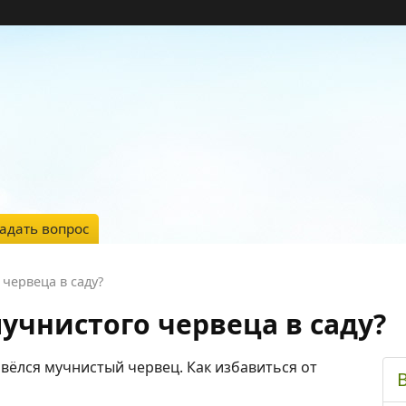
адать вопрос
червеца в саду?
учнистого червеца в саду?
авёлся мучнистый червец. Как избавиться от