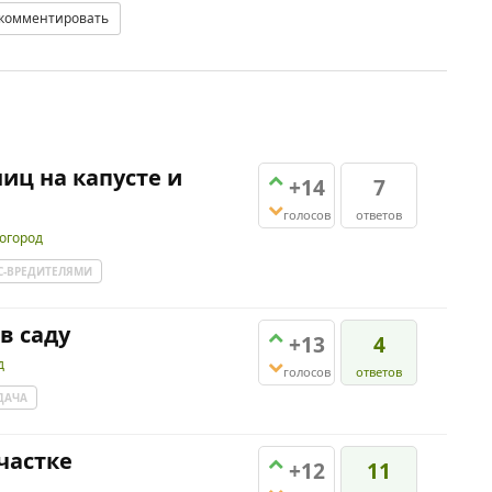
комментировать
ниц на капусте и
+14
7
голосов
ответов
 огород
-С-ВРЕДИТЕЛЯМИ
 в саду
+13
4
д
голосов
ответов
ДАЧА
частке
+12
11