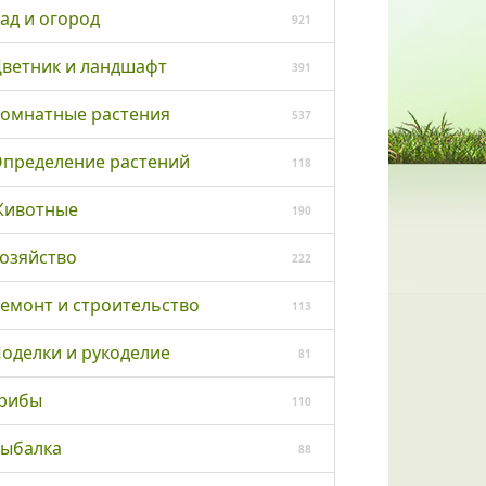
ад и огород
921
ветник и ландшафт
391
омнатные растения
537
пределение растений
118
ивотные
190
озяйство
222
емонт и строительство
113
оделки и рукоделие
81
рибы
110
ыбалка
88