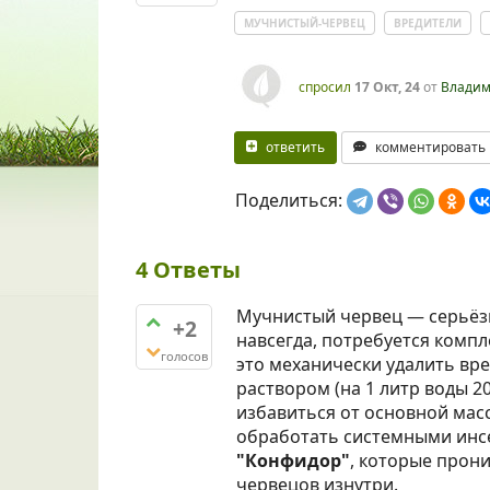
МУЧНИСТЫЙ-ЧЕРВЕЦ
ВРЕДИТЕЛИ
спросил
17 Окт, 24
от
Влади
ответить
комментировать
Поделиться:
4
Ответы
Мучнистый червец — серьёзн
+2
навсегда, потребуется компл
голосов
это механически удалить вр
раствором (на 1 литр воды 2
избавиться от основной масс
обработать системными инс
"Конфидор"
, которые прони
червецов изнутри.