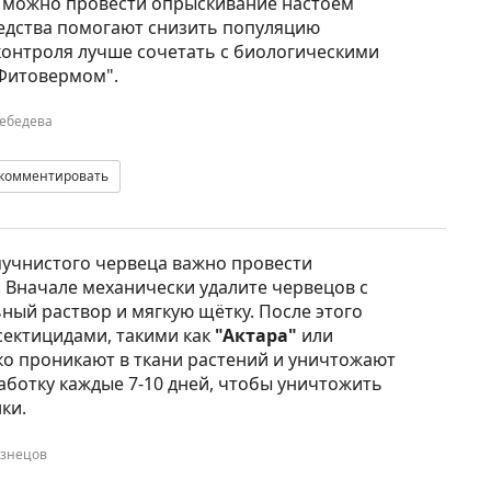
о можно провести опрыскивание настоем
редства помогают снизить популяцию
 контроля лучше сочетать с биологическими
"Фитовермом".
ебедева
комментировать
мучнистого червеца важно провести
. Вначале механически удалите червецов с
ный раствор и мягкую щётку. После этого
ектицидами, такими как
"Актара"
или
око проникают в ткани растений и уничтожают
аботку каждые 7-10 дней, чтобы уничтожить
ки.
узнецов