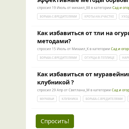
спросил
19 Июль
от
михаил_88
в категории
Сад и ого
БОРЬБА-С-ВРЕДИТЕЛЯМИ
КРОТЫ-НА-УЧАСТКЕ
УХО
Как избавиться от тли на ог
методами?
спросил
15 Июль
от
Михаил_К
в категории
Сад и ого
БОРЬБА-С-ВРЕДИТЕЛЯМИ
ОГУРЦЫ-В-ТЕПЛИЦЕ
НАР
Как избавиться от муравейник
клубникой ?
спросил
29 Апр
от
Светлана_М
в категории
Сад и ого
МУРАВЬИ
КЛУБНИКА
БОРЬБА-С-ВРЕДИТЕЛЯМИ
Спросить!