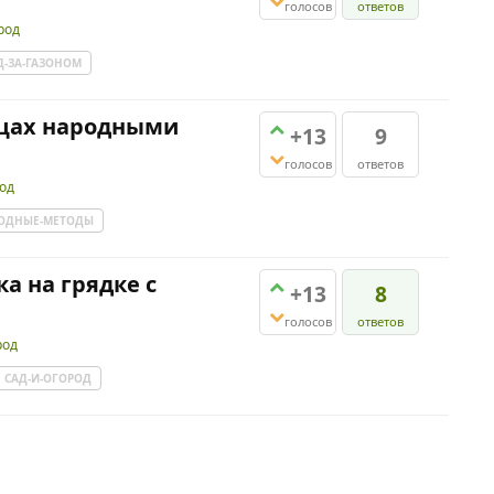
голосов
ответов
род
Д-ЗА-ГАЗОНОМ
урцах народными
+13
9
голосов
ответов
род
ОДНЫЕ-МЕТОДЫ
а на грядке с
+13
8
голосов
ответов
род
САД-И-ОГОРОД