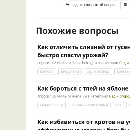
задать связанный вопрос
Похожие вопросы
Как отличить слизней от гусе
быстро спасти урожай?
спросил
08 Июль
от
Sobachnica_Ira
в категории
Сад и
КАПУСТА
ВРЕДИТЕЛИ
САД-И-ОГОРОД
БОРЬБА
Как бороться с тлей на яблоне
спросил
28 Июль
от
elena_79
в категории
Сад и огоро
САД-И-ОГОРОД
БОРЬБА-С-ВРЕДИТЕЛЯМИ
ТЛЯ
Как избавиться от кротов на у
эффективные методы борьбы