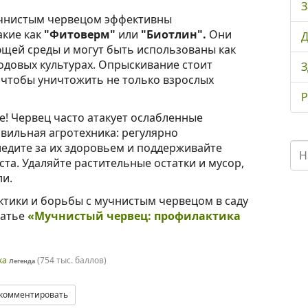
З
мучнистым червецом эффективны
акие как
"Фитоверм"
или
"Биотлин".
Они
Д
щей среды и могут быть использованы как
лодовых культурах. Опрыскивание стоит
З
, чтобы уничтожить не только взрослых
Р
е! Червец часто атакует ослабленные
авильная агротехника: регулярно
ледите за их здоровьем и поддерживайте
та. Удаляйте растительные остатки и мусор,
ли.
тики и борьбы с мучнистым червецом в саду
татье
«Мучнистый червец: профилактика
ка
(
754 тыс.
баллов)
Легенда
комментировать