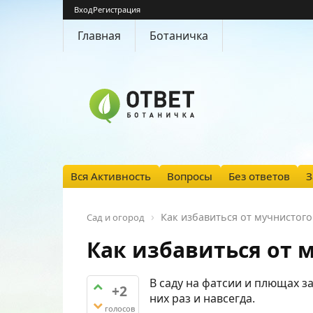
Вход
Регистрация
Главная
Ботаничка
Вся Активность
Вопросы
Без ответов
З
Как избавиться от мучнистого 
Сад и огород
Как избавиться от м
В саду на фатсии и плющах з
+2
них раз и навсегда.
голосов