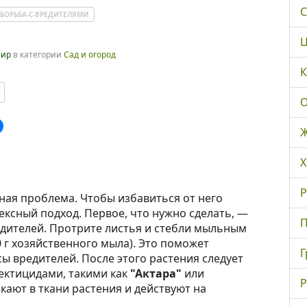
С
БОРЬБА-С-ВРЕДИТЕЛЯМИ
Ц
мир
в категории
Сад и огород
К
О
Ж
Х
Р
ая проблема. Чтобы избавиться от него
ексный подход. Первое, что нужно сделать, —
П
едителей. Протрите листья и стебли мыльным
0 г хозяйственного мыла). Это поможет
Г
ы вредителей. После этого растения следует
ектицидами, такими как
"Актара"
или
Р
кают в ткани растения и действуют на