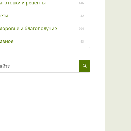
аготовки и рецепты
446
ети
42
доровье и благополучие
204
азное
43