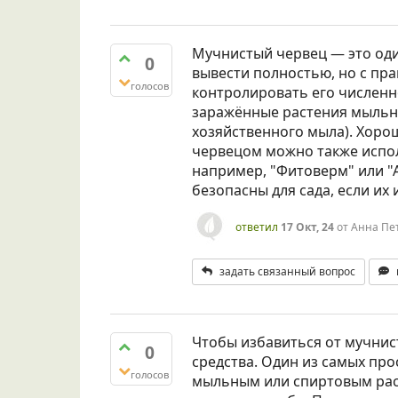
Мучнистый червец — это оди
0
вывести полностью, но с п
голосов
контролировать его численн
заражённые растения мыльны
хозяйственного мыла). Хоро
червецом можно также испол
например, "Фитоверм" или "
безопасны для сада, если их
ответил
17 Окт, 24
от
Анна Пе
задать связанный вопрос
Чтобы избавиться от мучни
0
средства. Один из самых пр
голосов
мыльным или спиртовым рас