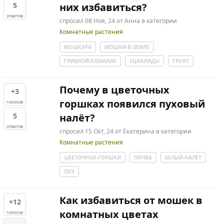
5
них избавиться?
ответов
спросил
08 Ноя, 24
от
Анна
в категории
Комнатные растения
МОШКАРА
МОШКИ-В-ЗЕМЛЕ
ГРИБНОЙ-КОМАРИК
СЦИАРИДЫ
ГРУНТ
Почему в цветочных
+3
горшках появился пуховый
голосов
5
налёт?
ответов
спросил
15 Окт, 24
от
Екатерина
в категории
Комнатные растения
ЦВЕТОЧНЫЕ-ГОРШКИ
ПОЧВА
БЕЛЫЙ-НАЛЁТ
ПУХ
Как избавиться от мошек в
+12
комнатных цветах
голосов