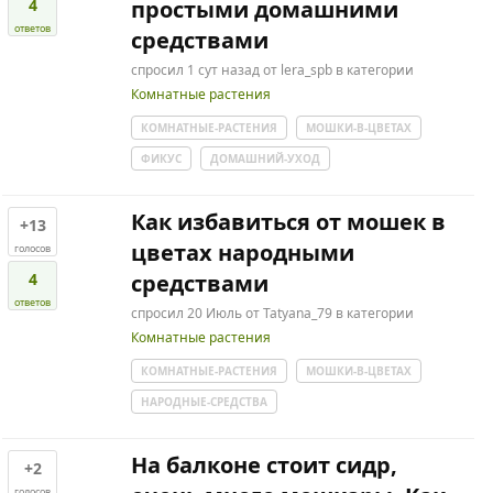
4
простыми домашними
ответов
средствами
спросил
1 сут
назад
от
lera_spb
в категории
Комнатные растения
КОМНАТНЫЕ-РАСТЕНИЯ
МОШКИ-В-ЦВЕТАХ
ФИКУС
ДОМАШНИЙ-УХОД
Как избавиться от мошек в
+13
цветах народными
голосов
4
средствами
ответов
спросил
20 Июль
от
Tatyana_79
в категории
Комнатные растения
КОМНАТНЫЕ-РАСТЕНИЯ
МОШКИ-В-ЦВЕТАХ
НАРОДНЫЕ-СРЕДСТВА
На балконе стоит сидр,
+2
голосов