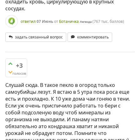
охладить кровь, циркулирующую в крупных
сосудах.
ответил
07 Июнь
от
Ботаничка
(
767 тыс.
баллов)
Легенда
задать связанный вопрос
комментировать
+3
голосов
Слушай сюда. В такое пекло в огород только
самоубийцы лезут. Я встаю в 5 утра пока роса еще
есть и прохладно. К 10 уже дома чаи гоняю в тени.
Если уж очень приспичило работать то бери с
собой подсоленую воду чтоб минералы из
организма не выходили. И панаму натяни
обязательно ато кондрашка хватит и никакой
урожай не обрадует потом. Помните что