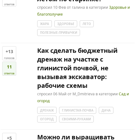
ответов
спросил
10 Фев
от
галина
в категории
Здоровье и
благополучие
ЖАРА
ЗДОРОВЬЕ
ЛЕТО
ПОЛЕЗНЫЕ-ПРИВЫЧКИ
Как сделать бюджетный
+13
дренаж на участке с
голосов
11
глинистой почвой, не
ответов
вызывая экскаватор:
рабочие схемы
спросил
06 Май
от
M_Dmitrieva
в категории
Сад и
огород
ДРЕНАЖ
ГЛИНИСТАЯ-ПОЧВА
ДАЧА
ОГОРОД
СВОИМИ-РУКАМИ
Можно ли выращивать
+5