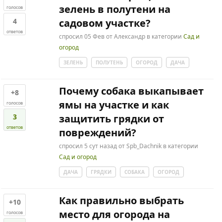
зелень в полутени на
голосов
4
садовом участке?
ответов
спросил
05 Фев
от
Александр
в категории
Сад и
огород
ЗЕЛЕНЬ
ПОЛУТЕНЬ
ОГОРОД
ДАЧА
Почему собака выкапывает
+8
ямы на участке и как
голосов
3
защитить грядки от
ответов
повреждений?
спросил
5 сут
назад
от
Spb_Dachnik
в категории
Сад и огород
ДАЧА
ГРЯДКИ
СОБАКА
ОГОРОД
Как правильно выбрать
+10
место для огорода на
голосов