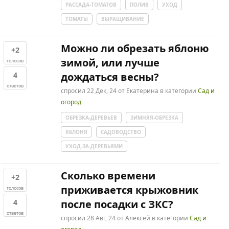
РАССАДА-ТОМАТОВ
ПОЛИВ
УХОД
ТОМАТЫ
ВЫРАЩИВАНИЕ
Можно ли обрезать яблоню
+2
зимой, или лучше
голосов
4
дождаться весны?
ответов
спросил
22 Дек, 24
от
Екатерина
в категории
Сад и
огород
ОБРЕЗКА-ДЕРЕВЬЕВ
ЗИМНЯЯ-ОБРЕЗКА
ЯБЛОНЯ
САДОВОДСТВО
УХОД-ЗА-ДЕРЕВЬЯМИ
Сколько времени
+2
приживается крыжовник
голосов
4
после посадки с ЗКС?
ответов
спросил
28 Авг, 24
от
Алексей
в категории
Сад и