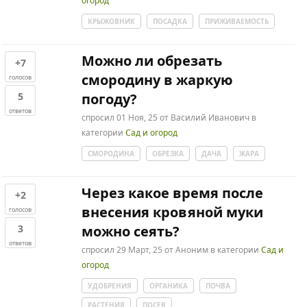
огород
КРЫЖОВНИК
ПОСАДКА
ПРИЖИВАЕМОСТЬ
Можно ли обрезать
+7
смородину в жаркую
голосов
5
погоду?
ответов
спросил
01 Ноя, 25
от
Василий Иванович
в
категории
Сад и огород
СМОРОДИНА
ОБРЕЗКА
ДАЧА
ЖАРА
Через какое время после
+2
внесения кровяной муки
голосов
3
можно сеять?
ответов
спросил
29 Март, 25
от
Аноним
в категории
Сад и
огород
УДОБРЕНИЯ
ОРГАНИКА
ПОЧВА
РАСТЕНИЯ
ПОСЕВ