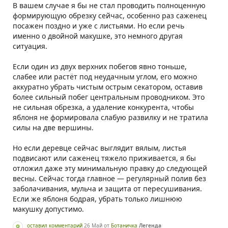
В вашем случае я бы не стал проводить полноценную
формирующую обрезку сейчас, особенно раз саженец
посажен поздно и уже с листьями. Но если речь
именно о двойной макушке, это немного другая
ситуация.
Если один из двух верхних побегов явно тоньше,
слабее или растёт под неудачным углом, его можно
аккуратно убрать чистым острым секатором, оставив
более сильный побег центральным проводником. Это
не сильная обрезка, а удаление конкурента, чтобы
яблоня не формировала слабую развилку и не тратила
силы на две вершины.
Но если деревце сейчас выглядит вялым, листья
подвисают или саженец тяжело приживается, я бы
отложил даже эту минимальную правку до следующей
весны. Сейчас тогда главное — регулярный полив без
заболачивания, мульча и защита от пересушивания.
Если же яблоня бодрая, убрать только лишнюю
макушку допустимо.
оставил комментарий
26 Май
от
Ботаничка
Легенда