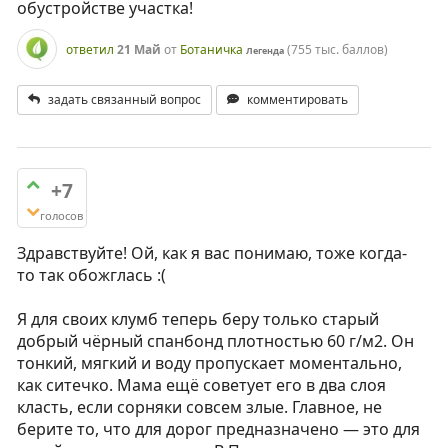
обустройстве участка!
ответил
21 Май
от
Ботаничка
(
755 тыс.
баллов)
Легенда
задать связанный вопрос
комментировать
+7
голосов
Здравствуйте! Ой, как я вас понимаю, тоже когда-
то так обожглась :(
Я для своих клумб теперь беру только старый
добрый чёрный спанбонд плотностью 60 г/м2. Он
тонкий, мягкий и воду пропускает моментально,
как ситечко. Мама ещё советует его в два слоя
класть, если сорняки совсем злые. Главное, не
берите то, что для дорог предназначено — это для