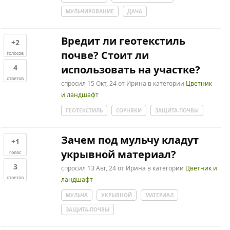
МУЛЬЧИРОВАНИЕ
ДАЧА
Вредит ли геотекстиль
+2
почве? Стоит ли
голосов
4
использовать на участке?
ответов
спросил
15 Окт, 24
от
Ирина
в категории
Цветник
и ландшафт
ГЕОТЕКСТИЛЬ
СОРНЯКИ
ЗАЩИТА-ПОЧВЫ
Зачем под мульчу кладут
+1
укрывной материал?
голос
3
спросил
13 Авг, 24
от
Ирина
в категории
Цветник и
ответов
ландшафт
МУЛЬЧА
УКРЫВНОЙ
МАТЕРИАЛ
ЗАЩИТА-ПОЧВЫ