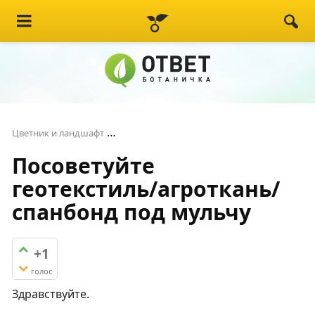
Посоветуйте геотекстиль/агроткань/с
Цветник и ландшафт
Посоветуйте
геотекстиль/агроткань/
спанбонд под мульчу
+1
голос
Здравствуйте.