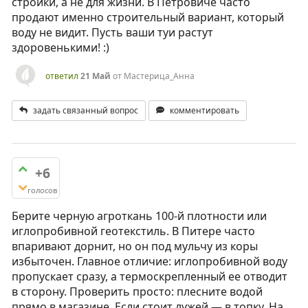
стройки, а не для жизни. В Петровиче часто
продают именно строительный вариант, который
воду не видит. Пусть ваши туи растут
здоровенькими! :)
ответил
21 Май
от
Мастерица_Анна
задать связанный вопрос
комментировать
+6
голосов
Берите черную агроткань 100-й плотности или
иглопробивной геотекстиль. В Питере часто
впаривают дорнит, но он под мульчу из коры
избыточен. Главное отличие: иглопробивной воду
пропускает сразу, а термоскрепленный ее отводит
в сторону. Проверить просто: плесните водой
прямо в магазине. Если стоит лужей — в топку. На