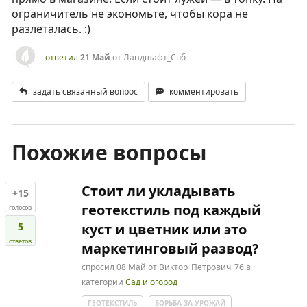
ограничитель не экономьте, чтобы кора не
разлеталась. :)
ответил
21 Май
от
Ландшафт_Спб
задать связанный вопрос
комментировать
Похожие вопросы
Стоит ли укладывать
+15
геотекстиль под каждый
голосов
5
куст и цветник или это
ответов
маркетинговый развод?
спросил
08 Май
от
Виктор_Петрович_76
в
категории
Сад и огород
ГЕОТЕКСТИЛЬ
БОРЬБА-ЗА-УРОЖАЙ