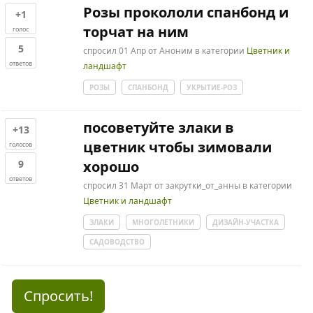
Розы прокололи спанбонд и
+1
торчат на ним
голос
5
спросил
01 Апр
от
Аноним
в категории
Цветник и
ответов
ландшафт
РОЗЫ
СПАНБОНД
УКРЫТИЕ-РОЗ
посоветуйте злаки в
+13
цветник чтобы зимовали
голосов
9
хорошо
ответов
спросил
31 Март
от
закрутки_от_анны
в категории
Цветник и ландшафт
ЗЛАКИ
МНОГОЛЕТНИКИ
ДИЗАЙН-УЧАСТКА
САДОВОДСТВО
Спросить!