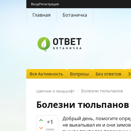
Вход
Регистрация
Главная
Ботаничка
Вся Активность
Вопросы
Без ответов
З
Болезни тюльпанов
Цветник и ландшафт
Болезни тюльпанов
Добрый день, помогите опре
+1
не выкапывал их и они зимов
голос