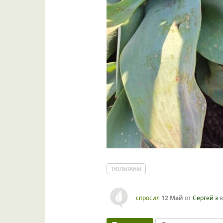
ТЮЛЬПАНЫ
спросил
12 Май
от
Сергей э
в