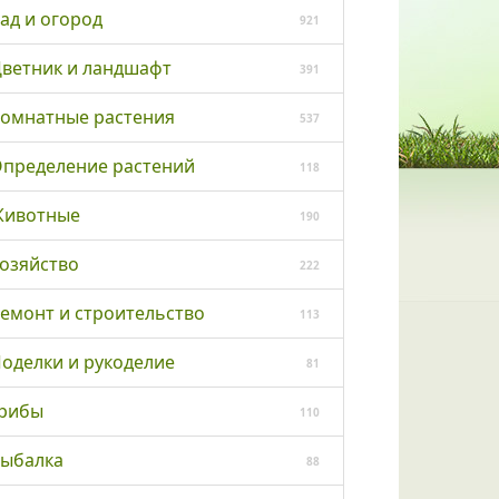
ад и огород
921
ветник и ландшафт
391
омнатные растения
537
пределение растений
118
ивотные
190
озяйство
222
емонт и строительство
113
оделки и рукоделие
81
рибы
110
ыбалка
88