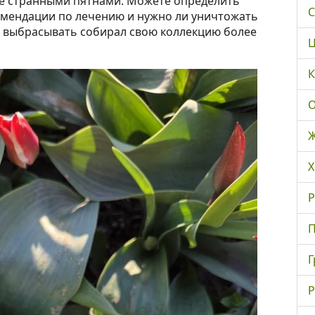
е странными пятнами. Можете определить
С
комендации по лечению и нужно ли уничтожать
 выбрасывать собирал свою коллекцию более
Ц
К
О
Ж
Х
Р
П
Г
Р