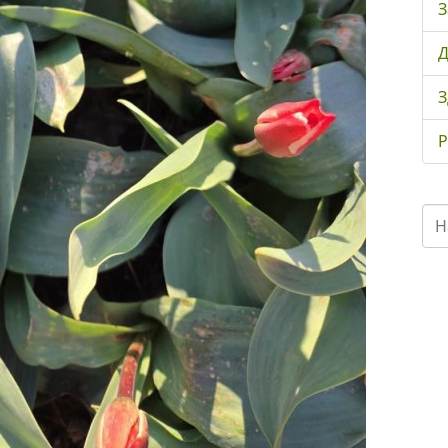
З
Д
З
Р