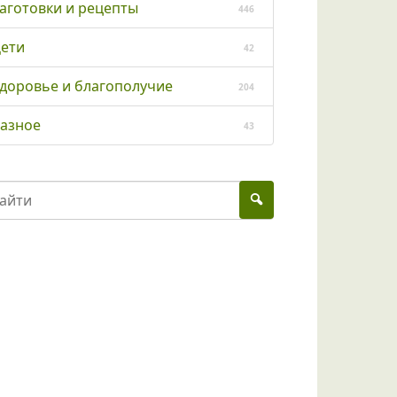
аготовки и рецепты
446
ети
42
доровье и благополучие
204
азное
43