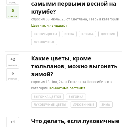
самыми первыми весной на
голос
5
клумбе?
ответов
спросил
08 Июль, 25
от
Светлана, Тверь
в категории
Цветник и ландшафт
РАННИЕ-ЦВЕТЫ
ВЕСНА
КЛУМБА
ЦВЕТНИК
ЛУКОВИЧНЫЕ
Какие цветы, кроме
+2
тюльпанов, можно выгонять
голосов
6
зимой?
ответов
спросил
13 Ноя, 24
от
Екатерина Новосибирск
в
категории
Комнатные растения
ВЫГОНКА-ЦВЕТОВ
ВЫГОНКА
ЛУКОВИЧНЫЕ-ЦВЕТЫ
ЛУКОВИЧНЫЕ
ЗИМА
Что делать, если луковичные
+1