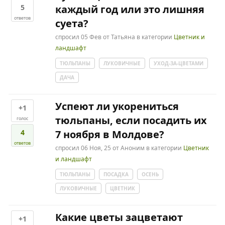
5
каждый год или это лишняя
ответов
суета?
спросил
05 Фев
от
Татьяна
в категории
Цветник и
ландшафт
ТЮЛЬПАНЫ
ЛУКОВИЧНЫЕ
УХОД-ЗА-ЦВЕТАМИ
ДАЧА
Успеют ли укорениться
+1
тюльпаны, если посадить их
голос
4
7 ноября в Молдове?
ответов
спросил
06 Ноя, 25
от
Аноним
в категории
Цветник
и ландшафт
ТЮЛЬПАНЫ
ПОСАДКА
ОСЕНЬ
ЛУКОВИЧНЫЕ
ЦВЕТНИК
Какие цветы зацветают
+1