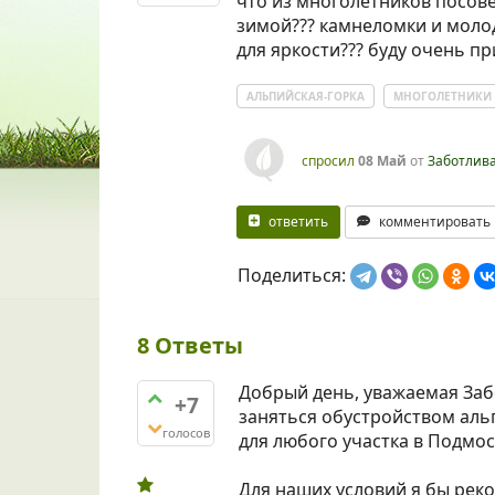
что из многолетников посов
зимой??? камнеломки и молод
для яркости??? буду очень пр
АЛЬПИЙСКАЯ-ГОРКА
МНОГОЛЕТНИКИ
спросил
08 Май
от
Заботлив
ответить
комментировать
Поделиться:
8
Ответы
Добрый день, уважаемая Заб
+7
заняться обустройством аль
голосов
для любого участка в Подмос
Для наших условий я бы рек