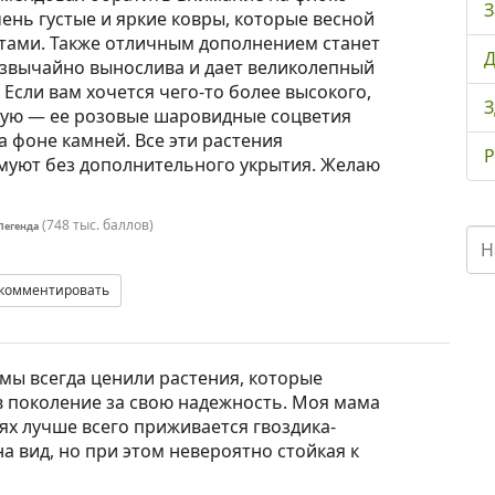
З
ень густые и яркие ковры, которые весной
тами. Также отличным дополнением станет
Д
езвычайно вынослива и дает великолепный
 Если вам хочется чего-то более высокого,
З
ую — ее розовые шаровидные соцветия
 фоне камней. Все эти растения
Р
муют без дополнительного укрытия. Желаю
(
748 тыс.
баллов)
Легенда
комментировать
 мы всегда ценили растения, которые
в поколение за свою надежность. Моя мама
нях лучше всего приживается гвоздика-
на вид, но при этом невероятно стойкая к