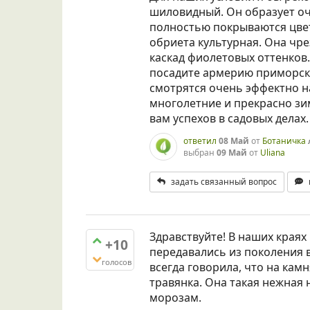
шиловидный. Он образует оч
полностью покрываются цве
обриета культурная. Она чр
каскад фиолетовых оттенков.
посадите армерию приморск
смотрятся очень эффектно на
многолетние и прекрасно зи
вам успехов в садовых делах.
ответил
08 Май
от
Ботаничка
выбран
09 Май
от
Uliana
задать связанный вопрос
Здравствуйте! В наших краях
+10
передавались из поколения 
голосов
всегда говорила, что на кам
травянка. Она такая нежная 
морозам.