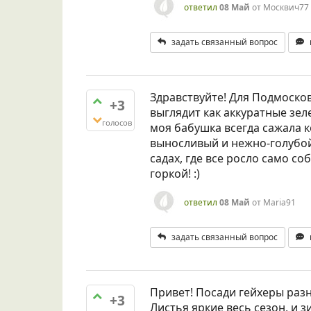
ответил
08 Май
от
Москвич77
задать связанный вопрос
Здравствуйте! Для Подмоско
+3
выглядит как аккуратные зе
голосов
моя бабушка всегда сажала 
выносливый и нежно-голубой
садах, где все росло само со
горкой! :)
ответил
08 Май
от
Maria91
задать связанный вопрос
Привет! Посади гейхеры разн
+3
Листья яркие весь сезон, и 