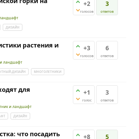
йской горки на
+2
3
голосов
ответов
 ландшафт
ДИЗАЙН
стики растения и
+3
6
голосов
ответов
 и ландшафт
ТНЫЙ-ДИЗАЙН
МНОГОЛЕТНИКИ
ходят для
+1
3
голос
ответов
тник и ландшафт
АФТ
ДИЗАЙН
тка: что посадить
+8
5