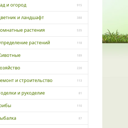
ад и огород
915
ветник и ландшафт
388
омнатные растения
535
пределение растений
118
ивотные
189
озяйство
220
емонт и строительство
113
оделки и рукоделие
81
рибы
110
ыбалка
87