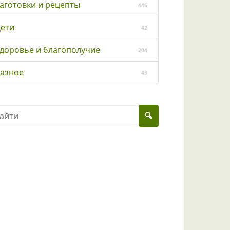
аготовки и рецепты
446
ети
42
доровье и благополучие
204
азное
43