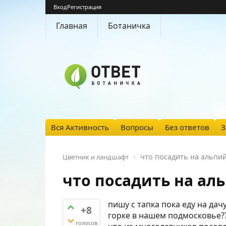
Вход
Регистрация
Главная
Ботаничка
Вся Активность
Вопросы
Без ответов
З
что посадить на альпий
Цветник и ландшафт
что посадить на ал
пишу с тапка пока еду на дач
+8
горке в нашем подмосковье???
голосов