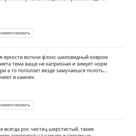
комментировать
для яркости воткни флокс шиловидный ковром
риета тема ваще не капризная и зимует норм
ри а то поползет везде замучаешся полоть...
гниют в камнях
комментировать
 всегда рос чистец шерстистый, такие
ило смотрится на камнях и совсем не