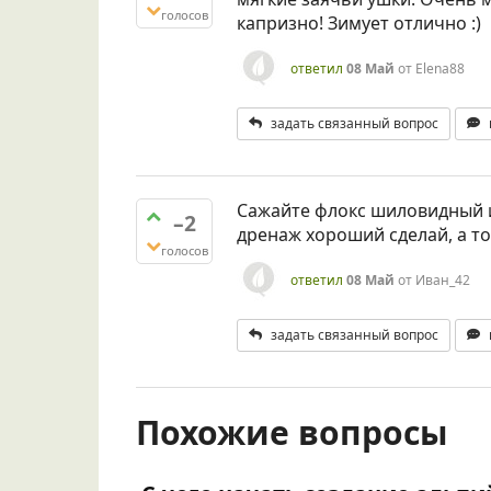
голосов
капризно! Зимует отлично :)
ответил
08 Май
от
Elena88
задать связанный вопрос
Сажайте флокс шиловидный и 
–2
дренаж хороший сделай, а то 
голосов
ответил
08 Май
от
Иван_42
задать связанный вопрос
Похожие вопросы