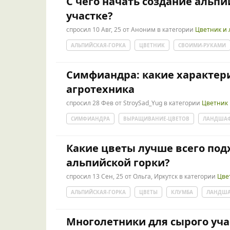
С чего начать создание альпи
участке?
спросил
10 Авг, 25
от
Аноним
в категории
Цветник и
АЛЬПИЙСКАЯ-ГОРКА
ЦВЕТНИК
СВОИМИ-РУКАМИ
Симфиандра: какие характери
агротехника
спросил
28 Фев
от
StroySad_Yug
в категории
Цветник
СИМФИАНДРА
ВЫРАЩИВАНИЕ-ЦВЕТОВ
ЛАНДШАФ
Какие цветы лучше всего под
альпийской горки?
спросил
13 Сен, 25
от
Ольга, Иркутск
в категории
Цве
АЛЬПИЙСКАЯ-ГОРКА
ЦВЕТЫ
КЛУМБА
ЛАНДШ
Многолетники для сырого учас