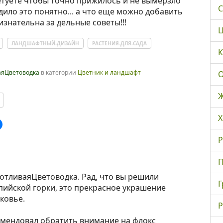
етуете чтобы точно прижилось и не вымерзло
С
ило это понятно... а что еще можно добавить
изнательна за дельные советы!!!
Ц
ЛАНДШАФТНЫЙ-ДИЗАЙН
РАСТЕНИЯ-ДЛЯ-САДА
К
аяЦветоводка
в категории
Цветник и ландшафт
О
Ж
Х
Р
П
отливаяЦветоводка. Рад, что вы решили
Г
пийской горки, это прекрасное украшение
ковье.
Р
омендовал обратить внимание на флокс