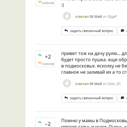
голосов
:)
ответил
08 Май
от
OlgaP
задать связанный вопрос
привет тож на дачу рулю... 
+2
будет просто пушка. еще об
голосов
в подмосковье. ясколку не бе
главное не заливай их а то с
ответил
08 Май
от
Олег_85
задать связанный вопрос
Помню у мамы в Подмосковье
–2
мягкие заячьи ушки. Очень м