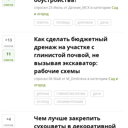
ответов
спросил
25 Июль
от
Дачник_МСК
в категории
Сад
и огород
ПЛИТКА
ТЕПЛИЦА
ДОРОЖКИ
ДАЧА
Как сделать бюджетный
+13
дренаж на участке с
голосов
11
глинистой почвой, не
ответов
вызывая экскаватор:
рабочие схемы
спросил
06 Май
от
M_Dmitrieva
в категории
Сад и
огород
ДРЕНАЖ
ГЛИНИСТАЯ-ПОЧВА
ДАЧА
ОГОРОД
СВОИМИ-РУКАМИ
Чем лучше закрепить
+4
сухоцветы в декоративной
голосов