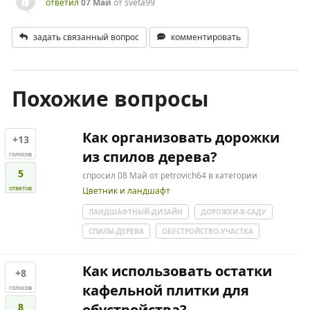
ответил
07 Май
от
sveta99
задать связанный вопрос
комментировать
Похожие вопросы
Как организовать дорожки
+13
из спилов дерева?
голосов
5
спросил
08 Май
от
petrovich64
в категории
ответов
Цветник и ландшафт
ЛАНДШАФТНЫЙ-ДИЗАЙН
ДОРОЖКИ-В-САДУ
СПИЛЫ-ДЕРЕВА
ОБУСТРОЙСТВО-УЧАСТКА
Как использовать остатки
+8
кафельной плитки для
голосов
8
обустройства?