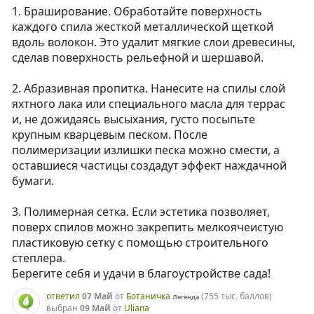
1. Браширование. Обработайте поверхность
каждого спила жесткой металлической щеткой
вдоль волокон. Это удалит мягкие слои древесины,
сделав поверхность рельефной и шершавой.
2. Абразивная пропитка. Нанесите на спилы слой
яхтного лака или специального масла для террас
и, не дожидаясь высыхания, густо посыпьте
крупным кварцевым песком. После
полимеризации излишки песка можно смести, а
оставшиеся частицы создадут эффект наждачной
бумаги.
3. Полимерная сетка. Если эстетика позволяет,
поверх спилов можно закрепить мелкоячеистую
пластиковую сетку с помощью строительного
степлера.
Берегите себя и удачи в благоустройстве сада!
ответил
07 Май
от
Ботаничка
(
755 тыс.
баллов)
Легенда
выбран
09 Май
от
Uliana