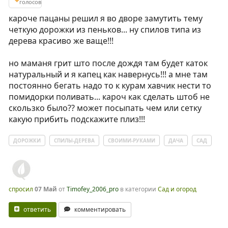
голосов
кароче пацаны решил я во дворе замутить тему
четкую дорожки из пеньков... ну спилов типа из
дерева красиво же ваще!!!
но маманя грит што после дождя там будет каток
натуральный и я капец как навернусь!!! а мне там
постоянно бегать надо то к курам хавчик нести то
помидорки поливать... кароч как сделать штоб не
скользко было?? может посыпать чем или сетку
какую прибить подскажите плиз!!!
ДОРОЖКИ
СПИЛЫ-ДЕРЕВА
СВОИМИ-РУКАМИ
ДАЧА
САД
спросил
07 Май
от
Timofey_2006_pro
в категории
Сад и огород
ответить
комментировать