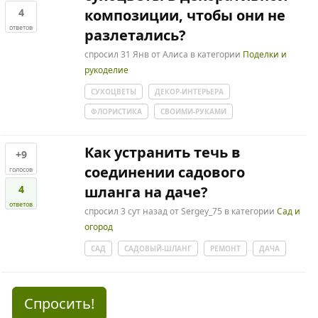
4
композиции, чтобы они не
ответов
разлетались?
спросил
31 Янв
от
Алиса
в категории
Поделки и
рукоделие
СУХОЦВЕТЫ
ДЕКОР-ИНТЕРЬЕРА
ФЛОРИСТИКА
СВОИМИ-РУКАМИ
Как устранить течь в
+9
соединении садового
голосов
4
шланга на даче?
ответов
спросил
3 сут
назад
от
Sergey_75
в категории
Сад и
огород
САД
САДОВЫЙ-ШЛАНГ
РЕМОНТ
ДАЧА
Спросить!