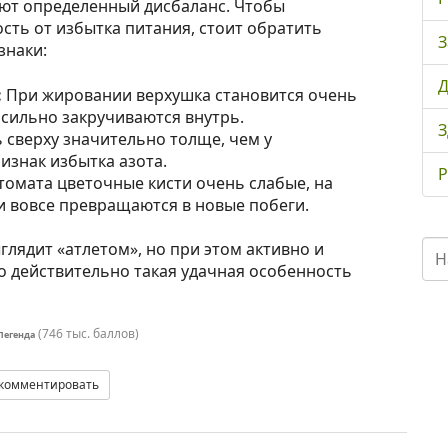
ют определенный дисбаланс. Чтобы
сть от избытка питания, стоит обратить
З
знаки:
Д
:
При жировании верхушка становится очень
 сильно закручиваются внутрь.
З
 сверху значительно толще, чем у
изнак избытка азота.
Р
омата цветочные кисти очень слабые, на
и вовсе превращаются в новые побеги.
глядит «атлетом», но при этом активно и
то действительно такая удачная особенность
(
746 тыс.
баллов)
Легенда
комментировать