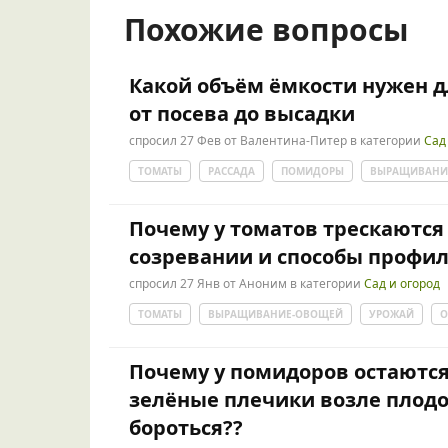
Похожие вопросы
Какой объём ёмкости нужен д
от посева до высадки
спросил
27 Фев
от
Валентина-Питер
в категории
Сад
ТОМАТЫ
РАССАДА
ПОМИДОРЫ
ВЫРАЩИВАНИ
Почему у томатов трескаются
созревании и способы профи
спросил
27 Янв
от
Аноним
в категории
Сад и огород
ТОМАТЫ
ВЫРАЩИВАНИЕ-ОВОЩЕЙ
УРОЖАЙ
О
Почему у помидоров остаютс
зелёные плечики возле плодо
бороться??