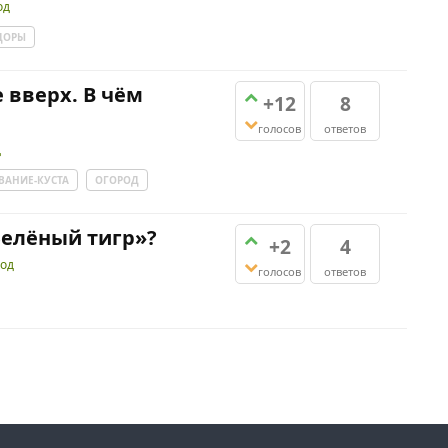
од
ДОРЫ
 вверх. В чём
+12
8
голосов
ответов
д
АНИЕ-КУСТА
ОГОРОД
Зелёный тигр»?
+2
4
род
голосов
ответов