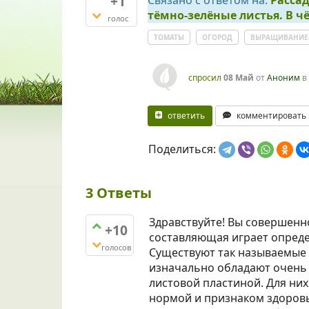
+1
Связано с ответом на:
Рассад
тёмно-зелёные листья. В 
голос
ТОМАТЫ
ОГОРОД
ВЫРАЩИВАНИЕ
спросил
08 Май
от
Аноним
в
ответить
комментировать
Поделиться:
3
Ответы
Здравствуйте! Вы совершенно
+10
составляющая играет опреде
голосов
Существуют так называемые
изначально обладают очень
листовой пластиной. Для ни
нормой и признаком здоровь