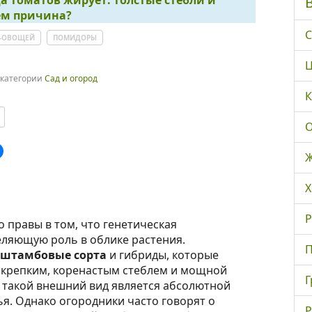
а томатов жирует: толстые стебли и
чём причина?
С
-ОВОЩЕЙ
ПОМИДОРЫ
Ц
 категории
Сад и огород
К
О
Ж
Х
Р
 правы в том, что генетическая
ляющую роль в облике растения.
П
штамбовые сорта
и гибриды, которые
 крепким, коренастым стеблем и мощной
Г
х такой внешний вид является абсолютной
я. Однако огородники часто говорят о
Р