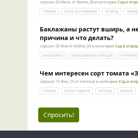
спросил
29 Июль
от
Ksenia_96
в категории
Сад и огор
ТОМАТЫ
УХОД-ЗА-ТОМАТАМИ
ОГОРОД
ПОМИ
Баклажаны растут вширь, а не
причина и что делать?
спросил
20 Янв
от
Askhat_06
в категории
Сад и огоро
БАКЛАЖАНЫ
ВЫРАЩИВАНИЕ-ОВОЩЕЙ
ФОРМИРОВ
Чем интересен сорт томата «
спросил
15 Янв, 25
от
Наталья
в категории
Сад и ого
ТОМАТЫ
СОРТА-ТОМАТОВ
ОГОРОД
СЕМЕНА
Спросить!