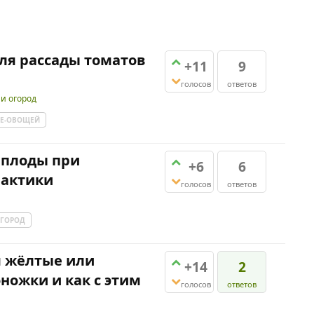
ля рассады томатов
+11
9
голосов
ответов
 и огород
Е-ОВОЩЕЙ
 плоды при
+6
6
лактики
голосов
ответов
ГОРОД
я жёлтые или
+14
2
ножки и как с этим
голосов
ответов