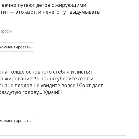
ки вечно путают детов с жирующими
тит — это азот, и нечего тут выдумывать
Профи
комментировать
 она толще основного стебля и листья
о жирование!!! Срочно уберите азот и
Иначе плодов не увидите вовсе!! Сорт дает
здутую голову... Удачи!!!
комментировать