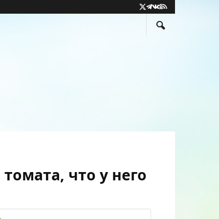
X
Telegram
VK
Odnoklassniki
RSS
(Twitter)
 томата, что у него