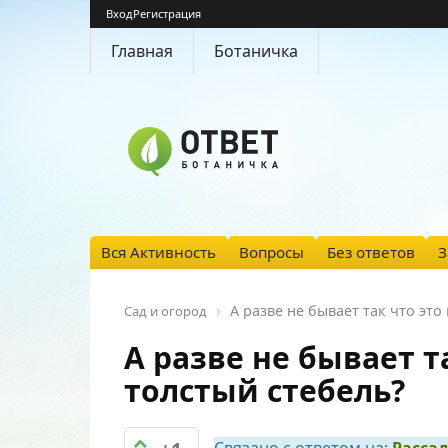
Вход
Регистрация
Главная
Ботаничка
Вся Активность
Вопросы
Без ответов
З
А разве не бывает так что это 
Сад и огород
А разве не бывает т
толстый стебель?