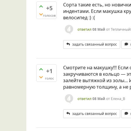
Сорта такие есть, но нович
+5
индентами. Если макушка кру
голосов
велосипед :) :(
ответил
08 Май
от
Тепличный
задать связанный вопрос
Смотрите на макушку!!! Если
+1
закручиваются в кольцо — эт
голос
залейте вытяжкой из золы... 
равномерную толщину, а не ра
ответил
08 Май
от
Елена_В
задать связанный вопрос