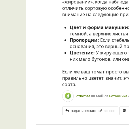
«жировании», когда наблюда
отличить сортовую особенно
внимание на следующие при
Цвет и форма макушки
темной, а верхние листья
Пропорции:
Если стебель
основания, это верный пр
Цветение:
У жирующего т
них мало бутонов, или он
Если же ваш томат просто вы
правильно цветет, значит, э
сорта.
ответил
08 Май
от
Ботаничка
задать связанный вопрос