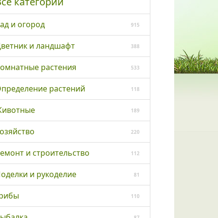
Все категории
ад и огород
915
ветник и ландшафт
388
омнатные растения
533
пределение растений
118
ивотные
189
озяйство
220
емонт и строительство
112
оделки и рукоделие
81
рибы
110
ыбалка
87