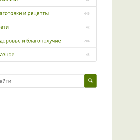
аготовки и рецепты
446
ети
42
доровье и благополучие
204
азное
43