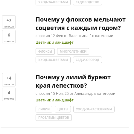
УХОД-ЗА-ЦВЕТАМИ
САДОВОДСТВО
Почему у флоксов мельчают
+7
соцветия с каждым годом?
голосов
6
спросил
12 Фев
от
Валентина Г
в категории
ответов
Цветник и ландшафт
ФЛОКСЫ
МНОГОЛЕТНИКИ
УХОД-ЗА-ЦВЕТАМИ
САД-И-ОГОРОД
Почему у лилий буреют
+4
края лепестков?
голосов
4
спросил
15 Ноя, 25
от
Александр
в категории
ответов
Цветник и ландшафт
ЛИЛИИ
ЦВЕТЫ
УХОД-ЗА-РАСТЕНИЯМИ
ПРОБЛЕМЫ-ЦВЕТОВ