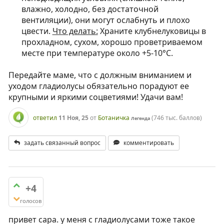
влажно, холодно, без достаточной
вентиляции), они могут ослабнуть и плохо
цвести.
Что делать:
Храните клубнелуковицы в
прохладном, сухом, хорошо проветриваемом
месте при температуре около +5-10°C.
Передайте маме, что с должным вниманием и
уходом гладиолусы обязательно порадуют ее
крупными и яркими соцветиями! Удачи вам!
ответил
11 Ноя, 25
от
Ботаничка
(
746 тыс.
баллов)
Легенда
задать связанный вопрос
комментировать
+4
голосов
привет сара. у меня с гладиолусами тоже такое