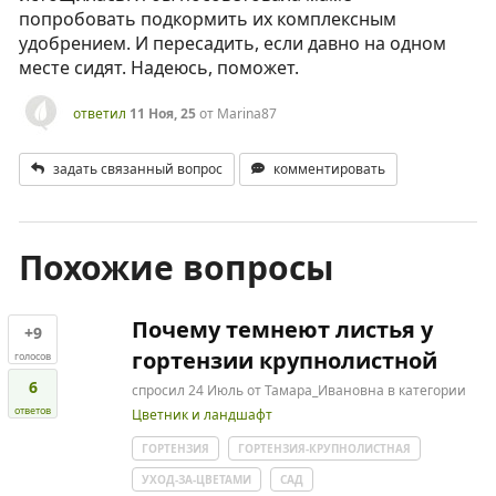
попробовать подкормить их комплексным
удобрением. И пересадить, если давно на одном
месте сидят. Надеюсь, поможет.
ответил
11 Ноя, 25
от
Marina87
задать связанный вопрос
комментировать
Похожие вопросы
Почему темнеют листья у
+9
гортензии крупнолистной
голосов
6
спросил
24 Июль
от
Тамара_Ивановна
в категории
ответов
Цветник и ландшафт
ГОРТЕНЗИЯ
ГОРТЕНЗИЯ-КРУПНОЛИСТНАЯ
УХОД-ЗА-ЦВЕТАМИ
САД