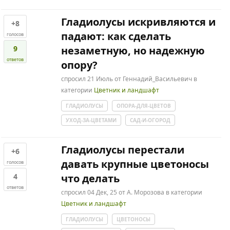
Гладиолусы искривляются и
+8
падают: как сделать
голосов
9
незаметную, но надежную
ответов
опору?
спросил
21 Июль
от
Геннадий_Васильевич
в
категории
Цветник и ландшафт
ГЛАДИОЛУСЫ
ОПОРА-ДЛЯ-ЦВЕТОВ
УХОД-ЗА-ЦВЕТАМИ
САД-И-ОГОРОД
Гладиолусы перестали
+6
давать крупные цветоносы
голосов
4
что делать
ответов
спросил
04 Дек, 25
от
А. Морозова
в категории
Цветник и ландшафт
ГЛАДИОЛУСЫ
ЦВЕТОНОСЫ