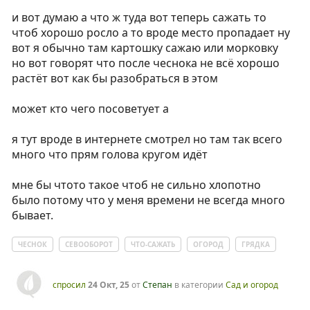
и вот думаю а что ж туда вот теперь сажать то
чтоб хорошо росло а то вроде место пропадает ну
вот я обычно там картошку сажаю или морковку
но вот говорят что после чеснока не всё хорошо
растёт вот как бы разобраться в этом
может кто чего посоветует а
я тут вроде в интернете смотрел но там так всего
много что прям голова кругом идёт
мне бы чтото такое чтоб не сильно хлопотно
было потому что у меня времени не всегда много
бывает.
ЧЕСНОК
СЕВООБОРОТ
ЧТО-САЖАТЬ
ОГОРОД
ГРЯДКА
спросил
24 Окт, 25
от
Степан
в категории
Сад и огород