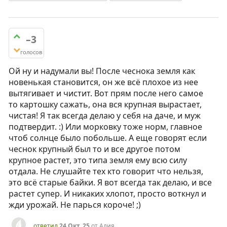
–3
голосов
Ой ну и надумали вы! После чеснока земля как
новенькая становится, он же всё плохое из нее
вытягивает и чистит. Вот прям после него самое
то картошку сажать, она вся крупная вырастает,
чистая! Я так всегда делаю у себя на даче, и муж
подтвердит. :) Или морковку тоже норм, главное
чтоб солнце было побольше. А еще говорят если
чеснок крупный был то и все другое потом
крупное растет, это типа земля ему всю силу
отдала. Не слушайте тех кто говорит что нельзя,
это всё старые байки. Я вот всегда так делаю, и все
растет супер. И никаких хлопот, просто воткнул и
жди урожай. Не парься короче! ;)
ответил
24 Окт, 25
от
Алия