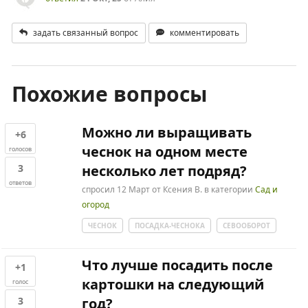
задать связанный вопрос
комментировать
Похожие вопросы
Можно ли выращивать
+6
чеснок на одном месте
голосов
3
несколько лет подряд?
ответов
спросил
12 Март
от
Ксения В.
в категории
Сад и
огород
ЧЕСНОК
ПОСАДКА-ЧЕСНОКА
СЕВООБОРОТ
Что лучше посадить после
+1
картошки на следующий
голос
3
год?