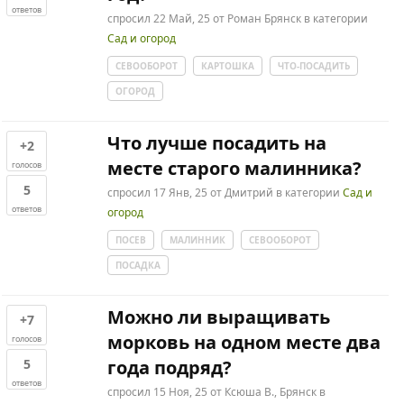
ответов
спросил
22 Май, 25
от
Роман Брянск
в категории
Сад и огород
СЕВООБОРОТ
КАРТОШКА
ЧТО-ПОСАДИТЬ
ОГОРОД
Что лучше посадить на
+2
месте старого малинника?
голосов
5
спросил
17 Янв, 25
от
Дмитрий
в категории
Сад и
ответов
огород
ПОСЕВ
МАЛИННИК
СЕВООБОРОТ
ПОСАДКА
Можно ли выращивать
+7
морковь на одном месте два
голосов
5
года подряд?
ответов
спросил
15 Ноя, 25
от
Ксюша В., Брянск
в