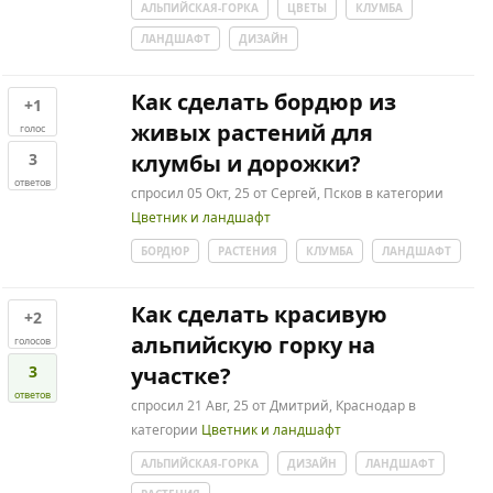
АЛЬПИЙСКАЯ-ГОРКА
ЦВЕТЫ
КЛУМБА
ЛАНДШАФТ
ДИЗАЙН
Как сделать бордюр из
+1
живых растений для
голос
3
клумбы и дорожки?
ответов
спросил
05 Окт, 25
от
Сергей, Псков
в категории
Цветник и ландшафт
БОРДЮР
РАСТЕНИЯ
КЛУМБА
ЛАНДШАФТ
Как сделать красивую
+2
альпийскую горку на
голосов
3
участке?
ответов
спросил
21 Авг, 25
от
Дмитрий, Краснодар
в
категории
Цветник и ландшафт
АЛЬПИЙСКАЯ-ГОРКА
ДИЗАЙН
ЛАНДШАФТ