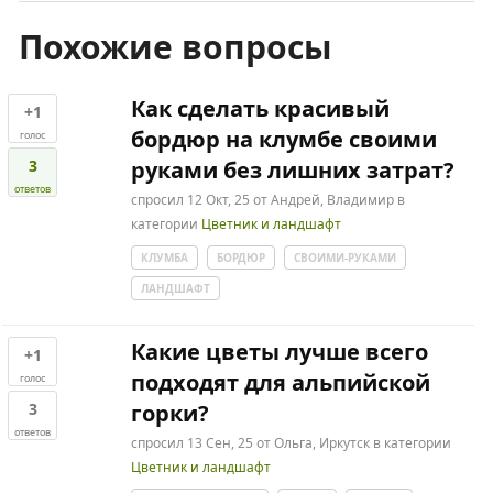
Похожие вопросы
Как сделать красивый
+1
бордюр на клумбе своими
голос
3
руками без лишних затрат?
ответов
спросил
12 Окт, 25
от
Андрей, Владимир
в
категории
Цветник и ландшафт
КЛУМБА
БОРДЮР
СВОИМИ-РУКАМИ
ЛАНДШАФТ
Какие цветы лучше всего
+1
подходят для альпийской
голос
3
горки?
ответов
спросил
13 Сен, 25
от
Ольга, Иркутск
в категории
Цветник и ландшафт