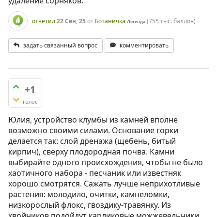
удаление сорняков.
ответил
22 Сен, 25
от
Ботаничка
(
755 тыс.
баллов)
Легенда
задать связанный вопрос
комментировать
+1
голос
Юлия, устройство клумбы из камней вполне
возможно своими силами. Основание горки
делается так: слой дренажа (щебень, битый
кирпич), сверху плодородная почва. Камни
выбирайте одного происхождения, чтобы не было
хаотичного набора - песчаник или известняк
хорошо смотрятся. Сажать лучше неприхотливые
растения: молодило, очитки, камнеломки,
низкорослый флокс, гвоздику-травянку. Из
хвойников подойдут карликовые можжевельники